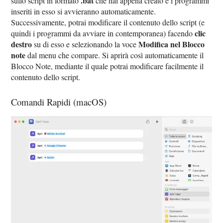
.bat
sullo script in formato
che hai appena creato e i programmi
inseriti in esso si avvieranno automaticamente.
Successivamente, potrai modificare il contenuto dello script (e
clic
quindi i programmi da avviare in contemporanea) facendo
destro
Modifica nel Blocco
su di esso e selezionando la voce
note
dal menu che compare. Si aprirà così automaticamente il
Blocco Note, mediante il quale potrai modificare facilmente il
contenuto dello script.
Comandi Rapidi (macOS)