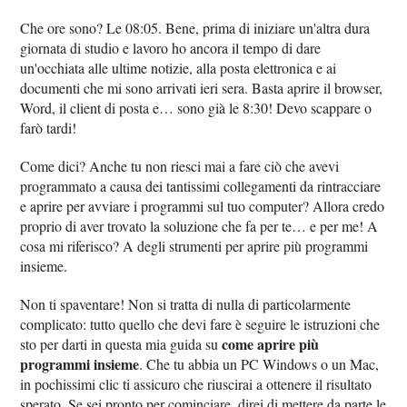
Che ore sono? Le 08:05. Bene, prima di iniziare un'altra dura
giornata di studio e lavoro ho ancora il tempo di dare
un'occhiata alle ultime notizie, alla posta elettronica e ai
documenti che mi sono arrivati ieri sera. Basta aprire il browser,
Word, il client di posta e… sono già le 8:30! Devo scappare o
farò tardi!
Come dici? Anche tu non riesci mai a fare ciò che avevi
programmato a causa dei tantissimi collegamenti da rintracciare
e aprire per avviare i programmi sul tuo computer? Allora credo
proprio di aver trovato la soluzione che fa per te… e per me! A
cosa mi riferisco? A degli strumenti per aprire più programmi
insieme.
Non ti spaventare! Non si tratta di nulla di particolarmente
complicato: tutto quello che devi fare è seguire le istruzioni che
come aprire più
sto per darti in questa mia guida su
programmi insieme
. Che tu abbia un PC Windows o un Mac,
in pochissimi clic ti assicuro che riuscirai a ottenere il risultato
sperato. Se sei pronto per cominciare, direi di mettere da parte le