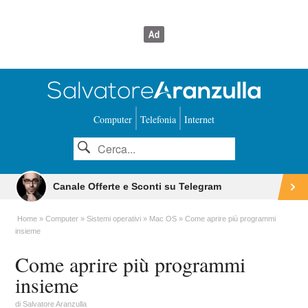
Computer
Telefonia
Internet
Canale Offerte e Sconti su Telegram
Home
Computer
Sistemi operativi
Mac OS
Come aprire più programmi
insieme
Come aprire più programmi
insieme
di
Salvatore Aranzulla