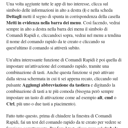
Una volta aggiunte tutte le app di tuo interesse, clicca sul
i
simbolo delle informazioni in alto a destra (
) e nella scheda
Dettagli
metti il segno di spunta in corrispondenza della casella
Metti in evidenza nella barra dei menu
. Così facendo, vedrai
sempre in alto a destra nella barra dei menu il simbolo di
Comandi Rapidi e, cliccandoci sopra, vedrai nel menu a tendina
il nome del comando rapido da te creato e cliccando su
quest'ultimo il comando si attiverà subito.
Un'altra interessante funzione di Comandi Rapidi è poi quella di
impostare un'attivazione del comando rapido, tramite una
combinazione di tasti. Anche questa funzione si può attivare
dalla stessa schermata in cui ti sei appena recato, cliccando sul
Aggiungi abbreviazione da tastiera
pulsante
e digitando la
combinazione di tasti a te più comoda (bisogna però sempre
alt
cmd
impostare un tasto di attivazione come ad esempio
,
o
Ctrl
, più uno o due tasti a piacimento).
Fatto tutto questo, prima di chiudere la finestra di Comandi
Rapidi, fai un test del comando rapido da te creato per vedere se