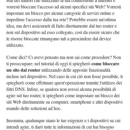
Hai dei minori che utilizzano la tua connessione a Internet e
vorresti bloccare l'accesso ad alcuni specifici siti Web? Vorresti
impostare un blocco per alcune categorie di servizi online e
impedirne l'accesso dalla tua rete? Potrebbe essere un'ottima
idea, ma devi assicurarti di farlo direttamente dal tuo router e
non sul dispositivo ad esso collegato, così da essere sicuro che
le risorse bloccate rimangano tali a prescindere dal device
utilizzato.
Come dici? Ci avevi pensato ma non sai come procedere? Non
come bloccare
ti preoccupare: nel tutorial di oggi ti spiegherò
un sito dal router
utilizzando delle apposite funzionalità
incluse nel dispositivo. Nel caso in cui ciò non fosse possibile, ti
spiegherò come effettuare quest'operazione tramite l'utilizzo dei
filtri DNS. Infine, se qualora non avessi alcuna possibilità di
agire sul tuo router, ti spiegherò come impostare un blocco dei
siti Web direttamente su computer, smartphone e altri dispositivi
usando delle soluzioni ad hoc.
Insomma, qualunque siano le tue esigenze e i dispositivi su cui
intendi agire, ti darò tutte le informazioni di cui hai bisogno