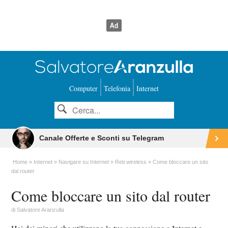
Computer
Telefonia
Internet
Canale Offerte e Sconti su Telegram
Home
Internet
Navigare su Internet
Reti wireless
Come bloccare un sito
dal router
Come bloccare un sito dal router
di
Salvatore Aranzulla