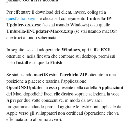
Per effettuare il download del client, invece, collegati a
Umbrella-IP-
quest’altra pagina
e clicca sul collegamento
Updater-x.x.x.exe
(se stai usando Windows) o su quello
Umbrella-IP-Updater-Mac-x.x.zip
(se stai usando macOS)
che trovi a fondo schermata.
Windows
file EXE
In seguito, se stai adoperando
, apri il
ottenuto e, nella finestra che compare sul desktop, premi sul
Install
Finish
tasto
e su quello
.
macOS
archivio ZIP
Se stai usando
estrai l’
ottenuto in una
posizione a piacere e trascina l’applicazione
OpenDNSUpdater
Applicazioni
in esso presente nella cartella
clic destro
del Mac, dopodiché facci
sopra e seleziona la voce
Apri
per due volte consecutive, in modo da avviare il
programma andando però ad aggirare le restrizioni applicate da
Apple verso gli sviluppatori non certificati (operazione che va
effettuata solo al primo avvio).