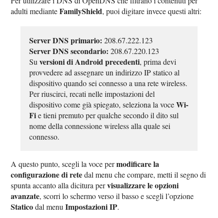
Per utilizzare i DNS di OpenDNS che filtrano i contenuti per
FamilyShield
adulti mediante
, puoi digitare invece questi altri:
Server DNS primario:
208.67.222.123
Server DNS secondario:
208.67.220.123
versioni di Android precedenti
Su
, prima devi
provvedere ad assegnare un indirizzo IP statico al
dispositivo quando sei connesso a una rete wireless.
Per riuscirci, recati nelle impostazioni del
Wi-
dispositivo come già spiegato, seleziona la voce
Fi
e tieni premuto per qualche secondo il dito sul
nome della connessione wireless alla quale sei
connesso.
modificare la
A questo punto, scegli la voce per
configurazione di rete
dal menu che compare, metti il segno di
visualizzare le opzioni
spunta accanto alla dicitura per
avanzate
, scorri lo schermo verso il basso e scegli l’opzione
Statico
Impostazioni IP
dal menu
.