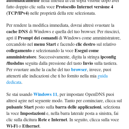
automaticamente
nella finestra di cui sopra visibile dopo aver
Protocollo Internet versione 4
fatto doppio clic sulla voce
(TCP/IPv4)
nelle proprietà della rete selezionata.
Per rendere la modifica immediata, dovrai altresì svuotare la
cache DNS
di Windows e quella del tuo browser. Per riuscirci,
Prompt dei comandi
apri il
di Windows come amministratore,
menu Start
clic destro
cercandolo nel
e facendo
sul relativo
collegamento
Esegui come
e selezionando la voce
amministratore
ipconfig
. Successivamente, digita la stringa
/flushdns
Invio
seguita dalla pressione del tasto
sulla tastiera.
browser
Per svuotare anche la cache del tuo
, invece, puoi
attenerti alle indicazioni che ti ho fornito nella mia
guida
dedicata
.
Windows 11
Se stai usando
, per impostare OpenDNS puoi
altresì agire nel seguente modo. Tanto per cominciare, clicca sul
pulsante Start
barra delle applicazioni
posto sulla
, seleziona
Impostazioni
la voce
e, nella barra laterale posta a sinistra, fai
Rete e Internet
clic sulla dicitura
. In seguito, clicca sulla voce
Wi-Fi
Ethernet
o
.