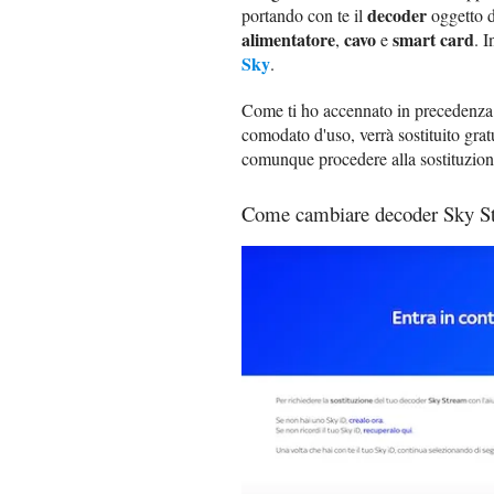
decoder
portando con te il
oggetto de
alimentatore
cavo
smart card
,
e
. I
Sky
.
Come ti ho accennato in precedenza, 
comodato d'uso, verrà sostituito gra
comunque procedere alla sostituzio
Come cambiare decoder Sky S