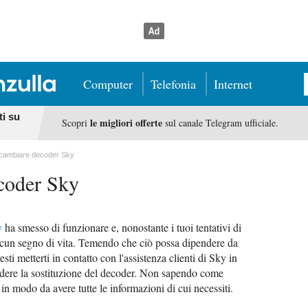
Computer
Telefonia
Internet
ti su
le migliori offerte
Scopri
sul canale Telegram ufficiale.
cambiare decoder Sky
coder Sky
y
ha smesso di funzionare e, nonostante i tuoi tentativi di
lcun segno di vita. Temendo che ciò possa dipendere da
sti metterti in contatto con l'assistenza clienti di Sky in
edere la sostituzione del decoder. Non sapendo come
 in modo da avere tutte le informazioni di cui necessiti.