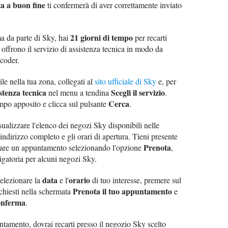
ta a buon fine
ti confermerà di aver correttamente inviato
21 giorni di tempo
ma da parte di Sky, hai
per recarti
offrono il servizio di assistenza tecnica in modo da
ecoder.
le nella tua zona, collegati al
sito ufficiale di Sky
e, per
stenza tecnica
Scegli il servizio
nel menu a tendina
.
Cerca
po apposito e clicca sul pulsante
.
ualizzare l'elenco dei negozi Sky disponibili nelle
l'indirizzo completo e gli orari di apertura. Tieni presente
Prenota
notare un appuntamento selezionando l'opzione
,
gatoria per alcuni negozi Sky.
data
orario
selezionare la
e l'
di tuo interesse, premere sul
Prenota il tuo appuntamento
richiesti nella schermata
e
nferma
.
ntamento, dovrai recarti presso il negozio Sky scelto