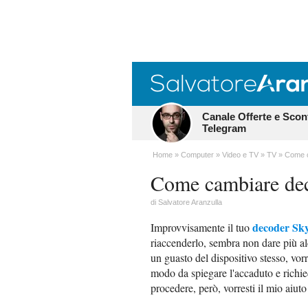
Canale Offerte e Scon
Telegram
Home
Computer
Video e TV
TV
Come 
Come cambiare de
di
Salvatore Aranzulla
decoder Sk
Improvvisamente il tuo
riaccenderlo, sembra non dare più a
un guasto del dispositivo stesso, vorre
modo da spiegare l'accaduto e richi
procedere, però, vorresti il mio aiuto