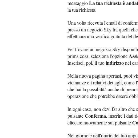
La tua richiesta è anda
messaggio
la tua richiesta.
Una volta ricevuta l'email di confer
presso un negozio Sky tra quelli che 
effettuare una verifica gratuita del d
Per trovare un negozio Sky disponibi
Assi
prima cosa, seleziona l'opzione
indirizzo
Inserisci, poi, il tuo
nel cam
Nella nuova pagina apertasi, puoi vis
vicinanze e i relativi dettagli, come 
che hai la possibilità anche di pre
operazione che potrebbe essere obbli
In ogni caso, non devi far altro che 
Conferma
pulsante
, inserire i dati 
Co
cliccare nuovamente sul pulsante
Nel giorno e nell'orario del tuo appu