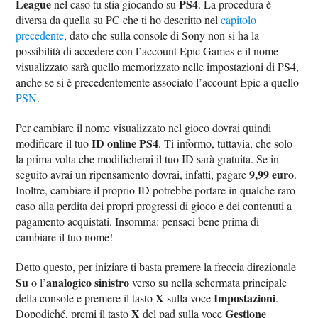
League
PS4
nel caso tu stia giocando su
. La procedura è
diversa da quella su PC che ti ho descritto nel
capitolo
precedente
, dato che sulla console di Sony non si ha la
possibilità di accedere con l’account Epic Games e il nome
visualizzato sarà quello memorizzato nelle impostazioni di PS4,
anche se si è precedentemente associato l’account Epic a quello
PSN
.
Per cambiare il nome visualizzato nel gioco dovrai quindi
ID online PS4
modificare il tuo
. Ti informo, tuttavia, che solo
la prima volta che modificherai il tuo ID sarà gratuita. Se in
9,99 euro
seguito avrai un ripensamento dovrai, infatti, pagare
.
Inoltre, cambiare il proprio ID potrebbe portare in qualche raro
caso alla perdita dei propri progressi di gioco e dei contenuti a
pagamento acquistati. Insomma: pensaci bene prima di
cambiare il tuo nome!
Detto questo, per iniziare ti basta premere la freccia direzionale
Su
analogico sinistro
o l’
verso su nella schermata principale
X
Impostazioni
della console e premere il tasto
sulla voce
.
X
Gestione
Dopodiché, premi il tasto
del pad sulla voce