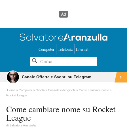
Computer
Telefonia
Internet
Canale Offerte e Sconti su Telegram
Home
Computer
Giochi
Console videogiochi
Come cambiare nome su
Rocket League
Come cambiare nome su Rocket
League
di
Salvatore Aranzulla