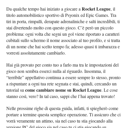
Rocket League
Da qualche tempo hai iniziato a giocare a
, il
titolo automobilistico sportivo di Psyonix ed Epic Games. Tra
tiri in porta, rimpalli, derapate adrenaliniche e salti incredibili, ti
stai divertendo molto con questo gioco. C’è però un piccolo
problema: ogni volta che segni un gol viene riportato a caratteri
cubitali sullo schermo il nome associato al tuo profilo, e si tratta
di un nome che hai scelto tempo fa; adesso quasi ti imbarazza e
vorresti assolutamente cambiarlo.
Hai già provato per conto tuo a farlo ma tra le impostazioni del
gioco non sembra esserci nulla al riguardo. Insomma, il
“terribile” appellativo continua a essere sempre lo stesso, pronto
a rispuntare a ogni tua rete segnata e stai, quindi, cercando un
come cambiare nome su Rocket League
tutorial su
. Le cose
stanno così, vero? In tal caso, sappi che l’hai appena trovato!
Nelle prossime righe di questa guida, infatti, ti spiegherò come
portare a termine questa semplice operazione. Ti assicuro che ci
vorrà veramente un attimo, sia nel caso tu stia giocando alla
versione PC del gioco sia nel caso tu ci stia giocando su