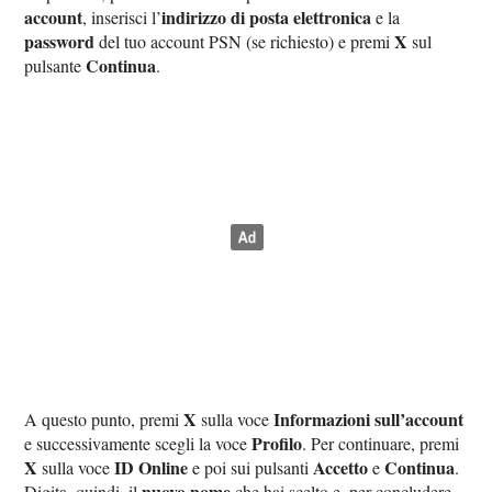
account
indirizzo di posta elettronica
, inserisci l’
e la
password
X
del tuo account PSN (se richiesto) e premi
sul
Continua
pulsante
.
X
Informazioni sull’account
A questo punto, premi
sulla voce
Profilo
e successivamente scegli la voce
. Per continuare, premi
X
ID Online
Accetto
Continua
sulla voce
e poi sui pulsanti
e
.
nuovo nome
Digita, quindi, il
che hai scelto e, per concludere,