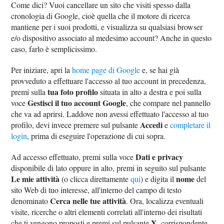
Come dici? Vuoi cancellare un sito che visiti spesso dalla
cronologia di Google, cioè quella che il motore di ricerca
mantiene per i suoi prodotti, e visualizza su qualsiasi browser
e/o dispositivo associato al medesimo account? Anche in questo
caso, farlo è semplicissimo.
Per iniziare, apri la
home page di Google
e, se hai già
provveduto a effettuare l'accesso al tuo account in precedenza,
tua foto profilo
premi sulla
situata in alto a destra e poi sulla
Gestisci il tuo account Google
voce
, che compare nel pannello
che va ad aprirsi. Laddove non avessi effettuato l'accesso al tuo
Accedi
profilo, devi invece premere sul pulsante
e
completare il
login
, prima di eseguire l'operazione di cui sopra.
Dati e privacy
Ad accesso effettuato, premi sulla voce
disponibile di lato oppure in alto, premi in seguito sul pulsante
Le mie attività
nome
(o clicca direttamente
qui
) e digita il
del
sito Web di tuo interesse, all'interno del campo di testo
Cerca nelle tue attività
denominato
. Ora, localizza eventuali
visite, ricerche o altri elementi correlati all'interno dei risultati
X
che ti vengono proposti e premi sul pulsante
, corrispondente