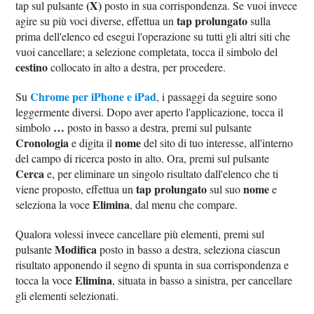
(X)
tap sul pulsante
posto in sua corrispondenza. Se vuoi invece
tap prolungato
agire su più voci diverse, effettua un
sulla
prima dell'elenco ed esegui l'operazione su tutti gli altri siti che
vuoi cancellare; a selezione completata, tocca il simbolo del
cestino
collocato in alto a destra, per procedere.
Chrome per iPhone e iPad
Su
, i passaggi da seguire sono
leggermente diversi. Dopo aver aperto l'applicazione, tocca il
…
simbolo
posto in basso a destra, premi sul pulsante
Cronologia
nome
e digita il
del sito di tuo interesse, all'interno
del campo di ricerca posto in alto. Ora, premi sul pulsante
Cerca
e, per eliminare un singolo risultato dall'elenco che ti
tap prolungato
nome
viene proposto, effettua un
sul suo
e
Elimina
seleziona la voce
, dal menu che compare.
Qualora volessi invece cancellare più elementi, premi sul
Modifica
pulsante
posto in basso a destra, seleziona ciascun
risultato apponendo il segno di spunta in sua corrispondenza e
Elimina
tocca la voce
, situata in basso a sinistra, per cancellare
gli elementi selezionati.