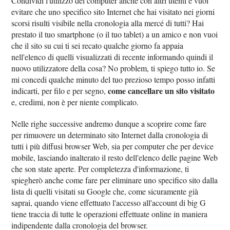
Condividi l'utilizzo del computer anche con altri utenti e vuoi
evitare che uno specifico sito Internet che hai visitato nei giorni
scorsi risulti visibile nella cronologia alla mercé di tutti? Hai
prestato il tuo smartphone (o il tuo tablet) a un amico e non vuoi
che il sito su cui ti sei recato qualche giorno fa appaia
nell'elenco di quelli visualizzati di recente informando quindi il
nuovo utilizzatore della cosa? No problem, ti spiego tutto io. Se
mi concedi qualche minuto del tuo prezioso tempo posso infatti
come cancellare un sito visitato
indicarti, per filo e per segno,
e, credimi, non è per niente complicato.
Nelle righe successive andremo dunque a scoprire come fare
per rimuovere un determinato sito Internet dalla cronologia di
tutti i più diffusi browser Web, sia per computer che per device
mobile, lasciando inalterato il resto dell'elenco delle pagine Web
che son state aperte. Per completezza d'informazione, ti
spiegherò anche come fare per eliminare uno specifico sito dalla
lista di quelli visitati su Google che, come sicuramente già
saprai, quando viene effettuato l'accesso all'account di big G
tiene traccia di tutte le operazioni effettuate online in maniera
indipendente dalla cronologia del browser.