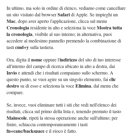
In ultimo, ma solo in ordine di elenco, vediamo come cancellare
Safari
un sito visitato dal browser
di Apple. Se impieghi un
Mac
, dopo aver aperto l'applicazione, clicca sul menu
Cronologia
Mostra tutta
residente in alto e seleziona la voce
la cronologia
, visibile al suo interno; in alternativa, puoi
accedere al medesimo pannello premendo la combinazione di
cmd+y
tasti
sulla tastiera.
nome
indirizzo
Ora, digita il
oppure l'
del sito di tuo interesse
all'interno del campo di ricerca ubicato in alto a destra, dai
Invio
e attendi che i risultati compaiano sullo schermo. A
clic
questo punto, se vuoi agire su un singolo elemento, fai
destro
Elimina
su di esso e seleziona la voce
, dal menu che
compare.
Se, invece, vuoi eliminare tutti i siti che vedi nell'elenco dei
risultati, clicca sul primo della lista e, tenendo premuto il tasto
Maiuscole
, ripeti la stessa operazione anche sull'ultimo; per
finire, schiaccia contemporaneamente i tasti
fn+canc/backspace
e il gioco è fatto.