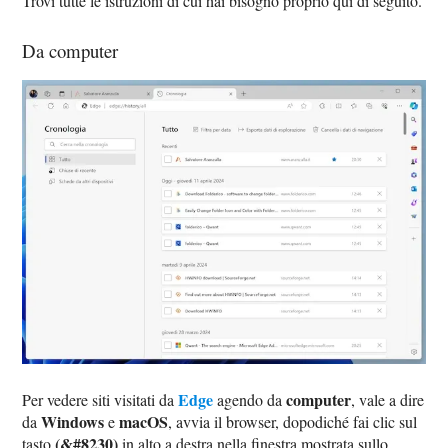
Trovi tutte le istruzioni di cui hai bisogno proprio qui di seguito.
Da computer
Edge
computer
Per vedere siti visitati da
agendo da
, vale a dire
Windows
macOS
da
e
, avvia il browser, dopodiché fai clic sul
(&#8230)
tasto
in alto a destra nella finestra mostrata sullo