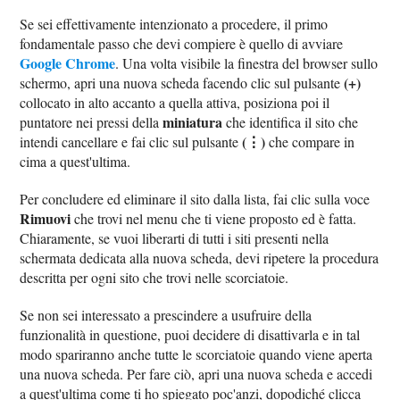
Se sei effettivamente intenzionato a procedere, il primo
fondamentale passo che devi compiere è quello di avviare
Google Chrome
. Una volta visibile la finestra del browser sullo
(+)
schermo, apri una nuova scheda facendo clic sul pulsante
collocato in alto accanto a quella attiva, posiziona poi il
miniatura
puntatore nei pressi della
che identifica il sito che
(⋮)
intendi cancellare e fai clic sul pulsante
che compare in
cima a quest'ultima.
Per concludere ed eliminare il sito dalla lista, fai clic sulla voce
Rimuovi
che trovi nel menu che ti viene proposto ed è fatta.
Chiaramente, se vuoi liberarti di tutti i siti presenti nella
schermata dedicata alla nuova scheda, devi ripetere la procedura
descritta per ogni sito che trovi nelle scorciatoie.
Se non sei interessato a prescindere a usufruire della
funzionalità in questione, puoi decidere di disattivarla e in tal
modo spariranno anche tutte le scorciatoie quando viene aperta
una nuova scheda. Per fare ciò, apri una nuova scheda e accedi
a quest'ultima come ti ho spiegato poc'anzi, dopodiché clicca