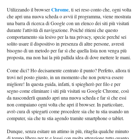
Chrome
Utilizzando il browser
, ti sei reso conto che, ogni volta
che apri una nuova scheda o avvii il programma, viene mostrata
una barra di ricerca di Google con un elenco dei siti più visitati
durante l'attività di navigazione. Poiché ritieni che questo
comportamento sia lesivo per la tua privacy, specie perché sei
solito usare il dispositivo in presenza di altre persone, avresti
bisogno di un metodo per far sì che quella lista non venga più
proposta, ma non hai la più pallida idea di dove mettere le mani.
Come dici? Ho decisamente centrato il punto? Perfetto, allora ti
trovi nel posto giusto, in un momento che non poteva essere
migliore! In questa guida, infatti, ti spiegherò per filo e per
segno come eliminare i siti più visitati su Google Chrome, così
da nasconderli quando apri una nuova scheda e far sì che essi
non compaiano ogni volta che apri il browser. In particolare,
avrò cura di spiegarti come procedere sia che tu stia usando un
computer, sia che tu stia agendo tramite smartphone o tablet.
Dunque, senza esitare un attimo in più, ritaglia qualche minuto
di tempo libero per te e leggi con molta attenzione tutto quanto