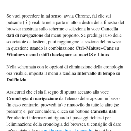
Se vuoi procedere in tal senso, avvia Chrome, fai clic sul
(⋮)
pulsante
visibile nella parte in alto a destra della finestra del
Cancella
browser mostrata sullo schermo e seleziona la voce
dati di navigazione
dal menu proposto. Se prediligi l'uso delle
scorciatoie da tastiera, puoi raggiungere la sezione del browser
Ctrl+Maiusc+Canc
in questione usando la combinazione
su
Windows
cmd+shift+backspace
macOS
Linux
o
su
e
.
Nella schermata con le opzioni di eliminazione della cronologia
Intervallo di tempo
ora visibile, imposta il menu a tendina
su
Dall'inizio
.
Assicurati che ci sia il segno di spunta accanto alla voce
Cronologia di navigazione
dall'elenco delle opzioni in basso
(in caso contrario, provvedi tu) e rimuovilo da tutte le altre (se
Cancella dati
presenti) e, per concludere, clicca sul bottone
.
Per ulteriori informazioni riguardo i passaggi richiesti per
l'eliminazione della cronologia del browser, ti consiglio di dare
un'occhiata alla mia
guida specifica al riguardo
, in cui ho