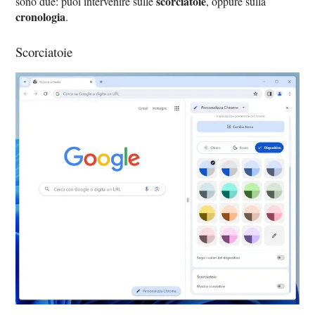
scorciatoie
sono due: puoi intervenire sulle
, oppure sulla
cronologia
.
Scorciatoie