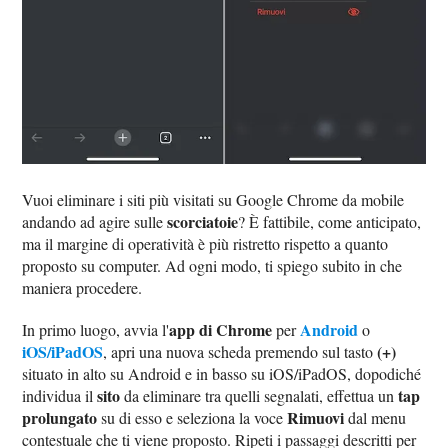
Vuoi eliminare i siti più visitati su Google Chrome da mobile
scorciatoie
andando ad agire sulle
? È fattibile, come anticipato,
ma il margine di operatività è più ristretto rispetto a quanto
proposto su computer. Ad ogni modo, ti spiego subito in che
maniera procedere.
app di Chrome
Android
In primo luogo, avvia l'
per
o
iOS/iPadOS
(+)
, apri una nuova scheda premendo sul tasto
situato in alto su Android e in basso su iOS/iPadOS, dopodiché
sito
tap
individua il
da eliminare tra quelli segnalati, effettua un
prolungato
Rimuovi
su di esso e seleziona la voce
dal menu
contestuale che ti viene proposto. Ripeti i passaggi descritti per