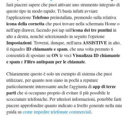
farà piacere sapere che puoi attivare uno strumento integrato di
questo tipo in modo rapido. Ti basta infatti avviare
Telefono
l'applicazione
preinstallata, premendo sulla relativa
icona della cornetta
che puoi trovare nella schermata Home o
icona dei tre puntini
nell'app drawer, facendo poi tap sull'
in
alto a destra, nonché selezionando in seguito l'opzione
Impostazioni
ASSISTIVE
. Troverai, dunque, nell'area
in alto,
ID chiamante e spam
il riquadro
, che una volta premuto ti
ON
Visualizza ID chiamante
consentirà di spostare su
le voci
e spam
Filtro antispam per le chiamate
e
.
Chiaramente questo è solo un esempio di sistema che puoi
utilizzare, per quanto non siano in pochi a reputare
app di terze
particolarmente interessante anche l'aggiunta di
parti
che si occupano proprio di evitare il più possibile le
scocciature telefoniche. Per ulteriori informazioni, potrebbe farti
piacere approfondire quanto indicato a livello generale nella mia
guida su
come impedire telefonate commerciali
.