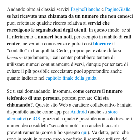
Andando oltre ai classici servizi
PagineBianche
e
PagineGialle
,
se hai ricevuto una chiamata da un numero che non conosci
servizi che
puoi effettuare qualche ricerca relativa ai
raccolgono le segnalazioni degli utenti
. In questo modo, se si
numeri ben noti
call
fa riferimento a
, per esempio in ambito di
center
bloccare
, ne verrai a conoscenza e potrai così
il
“contatto” in tranquillità. Certo, proprio per evitare di farsi
beccare
rapidamente, i call center potrebbero tentare di
utilizzare numeri continuamente diversi, dunque per tentare di
evitare il più possibile scocciature puoi approfondire anche
quanto indicato nel
capitolo finale della guida
.
come cercare il numero
Se ti stai domandando, insomma,
telefonico di una persona
Chi sta
, potresti provare
chiamando?
. Questo sito Web a carattere collaborativo è infatti
disponibile anche come app per
Android
(anche su
store
alternativi
) e
iOS
, grazie alla quale è possibile non solo trovare i
numeri dei cosiddetti “seccatori noti”, ma anche bloccarli
preventivamente (come ti ho spiegato
qui
). Va detto, però, che
sono in molti in questo caso a preferire il semplice utilizzo del