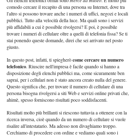
Gli elenchi telefonici ormai sono
merce da museo
. È molto più
comodo cercare il recapito di una persona su Internet, dove tra
l'altro si possono trovare anche i numeri di uffici, negozi e locali
pubblici. Tutto alla velocità della luce. Ma quali sono i servizi
più affidabili a cui è possibile rivolgersi? E poi, è possibile
trovare i numeri di cellulare oltre a quelli di telefonia fissa? Se ti
stai ponendo queste domande, direi che sei arrivato nel posto
giusto.
come cercare un numero
In questo post, infatti, ti spiegherò
telefonico
. Riuscire nell'impresa è facile quando si hanno a
disposizione degli elenchi pubblici ma, come sicuramente ben
saprai, per i cellulari non è stato ancora creato nulla del genere.
Questo significa che, per trovare il numero di cellulare di una
persona bisogna rivolgersi a siti Web e servizi online privati che,
ahimè, spesso forniscono risultati poco soddisfacenti.
Risultati molto più brillanti si riescono tuttavia a ottenere con la
ricerca inversa, cioè quando da un numero di cellulare si vuole
risalire all'intestatario. Ma adesso non divaghiamo troppo.
Cerchiamo di procedere con ordine e vediamo quali sono i