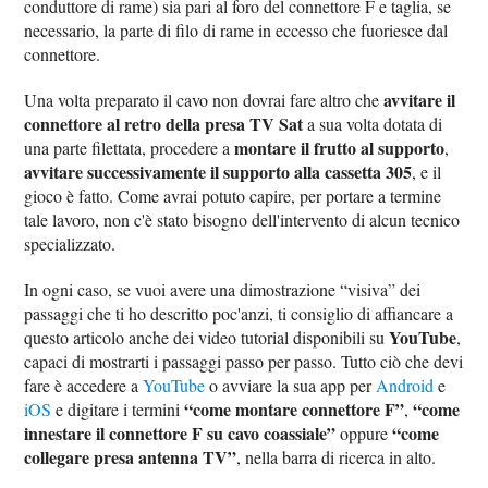
conduttore di rame) sia pari al foro del connettore F e taglia, se
necessario, la parte di filo di rame in eccesso che fuoriesce dal
connettore.
avvitare il
Una volta preparato il cavo non dovrai fare altro che
connettore al retro della presa TV Sat
a sua volta dotata di
montare il frutto al supporto
una parte filettata, procedere a
,
avvitare successivamente il supporto alla cassetta 305
, e il
gioco è fatto. Come avrai potuto capire, per portare a termine
tale lavoro, non c'è stato bisogno dell'intervento di alcun tecnico
specializzato.
In ogni caso, se vuoi avere una dimostrazione “visiva” dei
passaggi che ti ho descritto poc'anzi, ti consiglio di affiancare a
YouTube
questo articolo anche dei video tutorial disponibili su
,
capaci di mostrarti i passaggi passo per passo. Tutto ciò che devi
fare è accedere a
YouTube
o avviare la sua app per
Android
e
“come montare connettore F”
“come
iOS
e digitare i termini
,
innestare il connettore F su cavo coassiale”
“come
oppure
collegare presa antenna TV”
, nella barra di ricerca in alto.