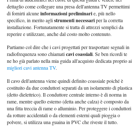
dettaglio come collegare una presa dell'antenna TV permettimi
informazioni preliminari
di fornirti alcune
e, più nello
strumenti necessari
specifico, in merito agli
per la corretta
installazione. Fortunatamente si tratta di attrezzi semplici da
reperire e utilizzare, anche dal costo molto contenuto.
Partiamo col dire che i cavi progettati per trasportare segnali in
cavi coassiali
radiofrequenza sono chiamati
. Se ben ricordi te
ne ho già parlato nella mia guida all'acquisto dedicata proprio ai
migliori cavi antenna TV
.
Il cavo dell'antenna viene quindi definito coassiale poiché è
costituito da due conduttori separati da un isolamento di plastica
(detto dielettrico). Il conduttore centrale interno è di norma in
rame, mentre quello esterno (detta anche calza) è composto da
una fitta treccia di rame o alluminio. Per proteggere i conduttori
da rotture accidentali o da elementi esterni quali pioggia o
polvere, si utilizza una guaina in PVC che riveste il tutto.