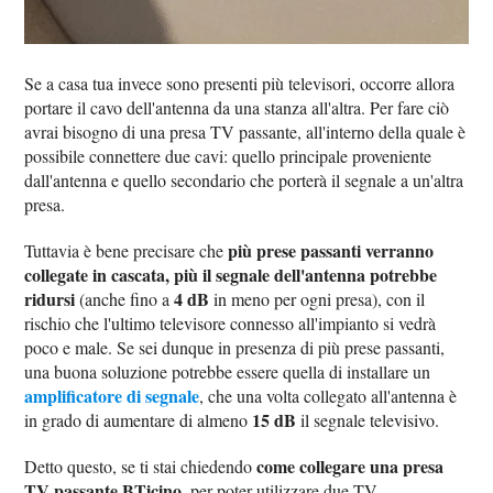
Se a casa tua invece sono presenti più televisori, occorre allora
portare il cavo dell'antenna da una stanza all'altra. Per fare ciò
avrai bisogno di una presa TV passante, all'interno della quale è
possibile connettere due cavi: quello principale proveniente
dall'antenna e quello secondario che porterà il segnale a un'altra
presa.
più prese passanti verranno
Tuttavia è bene precisare che
collegate in cascata, più il segnale dell'antenna potrebbe
ridursi
4 dB
(anche fino a
in meno per ogni presa), con il
rischio che l'ultimo televisore connesso all'impianto si vedrà
poco e male. Se sei dunque in presenza di più prese passanti,
una buona soluzione potrebbe essere quella di installare un
amplificatore di segnale
, che una volta collegato all'antenna è
15 dB
in grado di aumentare di almeno
il segnale televisivo.
come collegare una presa
Detto questo, se ti stai chiedendo
TV passante BTicino
, per poter utilizzare due TV