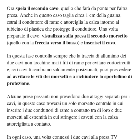
spela il secondo cavo
Ora
, quello che farà da ponte per l'altra
presa. Anche in questo caso taglia circa 1 cm della guaina,
estrai il conduttore di rame e attorciglia la calza intorno al
tubicino di plastica che protegge il conduttore. Una volta
visualizza sulla presa il secondo morsetto
preparato il cavo,
freccia verso il basso
inserisci il cavo
(quello con la
) e
.
In questa fase controlla sempre che la traccia di alluminio dei
due cavi non tocchino mai i fili di rame per evitare cortocircuiti
e, se i cavi ti sembrano saldamente posizionati, puoi provvedere
avvitare le viti dei morsetti
richiudere lo sportellino di
ad
e a
protezione
.
Alcune prese passanti non prevedono due alloggi separati per i
cavi, in questo caso troverai un solo morsetto centrale in cui
inserire i due conduttori di rame a contatto tra di loro e due
morsetti all'estremità in cui stringere i cavetti con la calza
attorcigliata a contatto.
In ogni caso, una volta connessi i due cavi alla presa TV