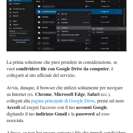
La prima soluzione che puoi prendere in considerazione, se
condividere file con Google Drive da computer
vuoi
, è
collegarti al sito ufficiale del servizio.
Avvia, dunque, il browser che utilizzi solitamente per navigare
Chrome
Microsoft Edge
Safari
su Internet (es.
,
,
ecc.),
collegati alla
pagina principale di Google Drive
, premi sul tasto
Accedi
account Google
ed esegui l'accesso con il tuo
,
indirizzo Gmail
password
digitando il tuo
e la
ad esso
associata.
Adesso, se non hai ancora caricato i file che intendi condividere