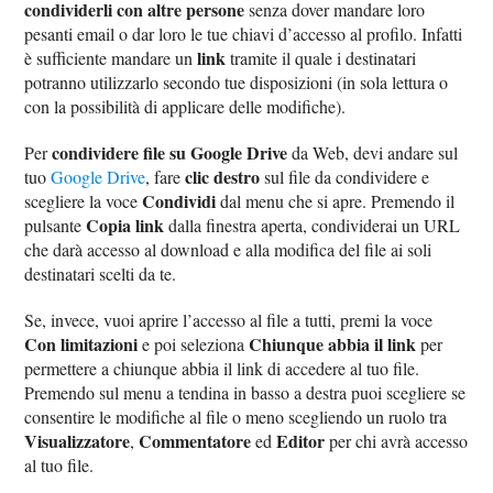
condividerli con altre persone
senza dover mandare loro
pesanti email o dar loro le tue chiavi d’accesso al profilo. Infatti
link
è sufficiente mandare un
tramite il quale i destinatari
potranno utilizzarlo secondo tue disposizioni (in sola lettura o
con la possibilità di applicare delle modifiche).
condividere file su Google Drive
Per
da Web, devi andare sul
clic destro
tuo
Google Drive
, fare
sul file da condividere e
Condividi
scegliere la voce
dal menu che si apre. Premendo il
Copia link
pulsante
dalla finestra aperta, condividerai un URL
che darà accesso al download e alla modifica del file ai soli
destinatari scelti da te.
Se, invece, vuoi aprire l’accesso al file a tutti, premi la voce
Con limitazioni
Chiunque abbia il link
e poi seleziona
per
permettere a chiunque abbia il link di accedere al tuo file.
Premendo sul menu a tendina in basso a destra puoi scegliere se
consentire le modifiche al file o meno scegliendo un ruolo tra
Visualizzatore
Commentatore
Editor
,
ed
per chi avrà accesso
al tuo file.