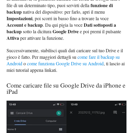
funzione di
file di un determinato tipo, puoi servirti della
backup
nativa del dispositivo: per farlo, apri il menu
Impostazioni
, poi scorri in basso fino a trovare la voce
Account e backup
Dati sottoposti a
. Da qui pigia la voce
backup
Google Drive
sotto la dicitura
e poi premi il pulsante
Attiva
per attivare la funzione.
Successivamente, stabilisci quali dati caricare sul tuo Drive e il
gioco è fatto. Per maggiori dettagli su
come fare il backup su
Android
o
come funziona Google Drive su Android
, ti lascio ai
miei tutorial appena linkati.
Come caricare file su Google Drive da iPhone e
iPad