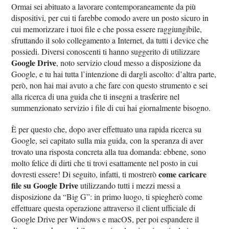
Ormai sei abituato a lavorare contemporaneamente da più
dispositivi, per cui ti farebbe comodo avere un posto sicuro in
cui memorizzare i tuoi file e che possa essere raggiungibile,
sfruttando il solo collegamento a Internet, da tutti i device che
possiedi. Diversi conoscenti ti hanno suggerito di utilizzare
Google Drive
, noto servizio cloud messo a disposizione da
Google, e tu hai tutta l’intenzione di dargli ascolto: d’altra parte,
però, non hai mai avuto a che fare con questo strumento e sei
alla ricerca di una guida che ti insegni a trasferire nel
summenzionato servizio i file di cui hai giornalmente bisogno.
È per questo che, dopo aver effettuato una rapida ricerca su
Google, sei capitato sulla mia guida, con la speranza di aver
trovato una risposta concreta alla tua domanda: ebbene, sono
molto felice di dirti che ti trovi esattamente nel posto in cui
come caricare
dovresti essere! Di seguito, infatti, ti mostrerò
file su Google Drive
utilizzando tutti i mezzi messi a
disposizione da “Big G”: in primo luogo, ti spiegherò come
effettuare questa operazione attraverso il client ufficiale di
Google Drive per Windows e macOS, per poi espandere il