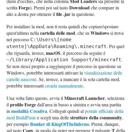
Mod Loaders
(tieni d'occhio,, che nella colonna
sia presente la
Forge
Download
scritta
). Premi poi sul tasto
che compare in
file .jar
alto a destra per ottenere il
in questione.
Per installare la mod, non ti resta quindi che copiare/spostare
cartella delle mod
Windows
quest'ultimo nella
, che su
si trova
nel percorso
C:\Users\[nome
. Per quel
utente]\AppData\Roaming\.minecraft
macOS
che riguarda, invece,
, il percorso da seguire è
.
~/Library/Application Support/minecraft
Se non riesci proprio a raggiungere il percorso in questione su
Windows, potrebbe interessarti attivare la
visualizzazione delle
cartelle nascoste
. Se, invece, a mancare è la sola cartella mod,
potrebbe interessarti
crearla manualmente
.
Minecraft Launcher
Una volta fatto questo, avvia il
, seleziona
profilo Forge
il
dall'area in basso a sinistra e avvia una partita
modalità Creativa
in
. Collegati quindi al
portale ufficiale della
strutture della community
mod BuildPaste
e scegli una delle
,
Bunker di KingOfTheInferno
per esempio
. Premi, dunque,
Copy
T
sul tasto
, in modo da poter poi premere il pulsante
della