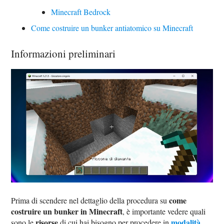
Minecraft Bedrock
Come costruire un bunker antiatomico su Minecraft
Informazioni preliminari
come
Prima di scendere nel dettaglio della procedura su
costruire un bunker in Minecraft
, è importante vedere quali
risorse
modalità
sono le
di cui hai bisogno per procedere in