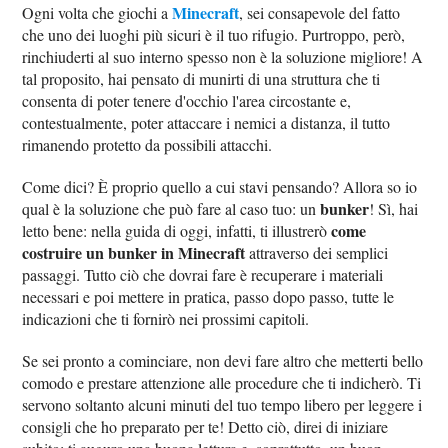
Minecraft
Ogni volta che giochi a
, sei consapevole del fatto
che uno dei luoghi più sicuri è il tuo rifugio. Purtroppo, però,
rinchiuderti al suo interno spesso non è la soluzione migliore! A
tal proposito, hai pensato di munirti di una struttura che ti
consenta di poter tenere d'occhio l'area circostante e,
contestualmente, poter attaccare i nemici a distanza, il tutto
rimanendo protetto da possibili attacchi.
Come dici? È proprio quello a cui stavi pensando? Allora so io
bunker
qual è la soluzione che può fare al caso tuo: un
! Sì, hai
come
letto bene: nella guida di oggi, infatti, ti illustrerò
costruire un bunker in Minecraft
attraverso dei semplici
passaggi. Tutto ciò che dovrai fare è recuperare i materiali
necessari e poi mettere in pratica, passo dopo passo, tutte le
indicazioni che ti fornirò nei prossimi capitoli.
Se sei pronto a cominciare, non devi fare altro che metterti bello
comodo e prestare attenzione alle procedure che ti indicherò. Ti
servono soltanto alcuni minuti del tuo tempo libero per leggere i
consigli che ho preparato per te! Detto ciò, direi di iniziare