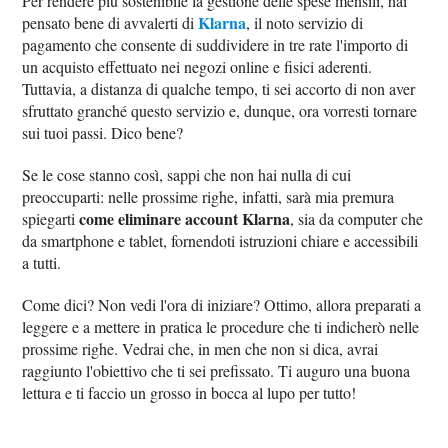
Per rendere più sostenibile la gestione delle spese mensili, hai
Klarna
pensato bene di avvalerti di
, il noto servizio di
pagamento che consente di suddividere in tre rate l'importo di
un acquisto effettuato nei negozi online e fisici aderenti.
Tuttavia, a distanza di qualche tempo, ti sei accorto di non aver
sfruttato granché questo servizio e, dunque, ora vorresti tornare
sui tuoi passi. Dico bene?
Se le cose stanno così, sappi che non hai nulla di cui
preoccuparti: nelle prossime righe, infatti, sarà mia premura
come eliminare account Klarna
spiegarti
, sia da computer che
da smartphone e tablet, fornendoti istruzioni chiare e accessibili
a tutti.
Come dici? Non vedi l'ora di iniziare? Ottimo, allora preparati a
leggere e a mettere in pratica le procedure che ti indicherò nelle
prossime righe. Vedrai che, in men che non si dica, avrai
raggiunto l'obiettivo che ti sei prefissato. Ti auguro una buona
lettura e ti faccio un grosso in bocca al lupo per tutto!