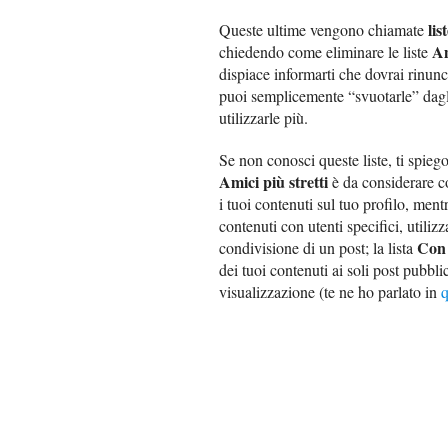
lis
Queste ultime vengono chiamate
Am
chiedendo come eliminare le liste
dispiace informarti che dovrai rinunci
puoi semplicemente “svuotarle” dagli
utilizzarle più.
Se non conosci queste liste, ti spiego
Amici più stretti
è da considerare co
i tuoi contenuti sul tuo profilo, mentr
contenuti con utenti specifici, utili
Con 
condivisione di un post; la lista
dei tuoi contenuti ai soli post pubbli
visualizzazione (te ne ho parlato in
q