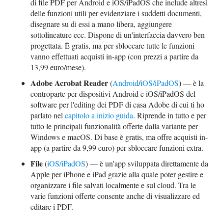
di file PDF per Android e iOS/iPadOS che include altresì
delle funzioni utili per evidenziare i suddetti documenti,
disegnare su di essi a mano libera, aggiungere
sottolineature ecc. Dispone di un'interfaccia davvero ben
progettata. È gratis, ma per sbloccare tutte le funzioni
vanno effettuati acquisti in-app (con prezzi a partire da
13,99 euro/mese).
Adobe Acrobat Reader
(
Android
/
iOS/iPadOS
) — è la
controparte per dispositivi Android e iOS/iPadOS del
software per l'editing dei PDF di casa Adobe di cui ti ho
parlato nel
capitolo a inizio guida
. Riprende in tutto e per
tutto le principali funzionalità offerte dalla variante per
Windows e macOS. Di base è gratis, ma offre acquisti in-
app (a partire da 9,99 euro) per sbloccare funzioni extra.
File
(
iOS/iPadOS
) — è un'app sviluppata direttamente da
Apple per iPhone e iPad grazie alla quale poter gestire e
organizzare i file salvati localmente e sul cloud. Tra le
varie funzioni offerte consente anche di visualizzare ed
editare i PDF.