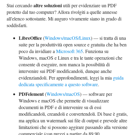
altre soluzioni
Stai cercando
utili per evidenziare un PDF
protetto dal tuo computer? Allora rivolgiti a quelle annesse
all'elenco sottostante. Mi auguro vivamente siano in grado di
soddisfarti.
LibreOffice
(
Windows/macOS/Linux
) — si tratta di una
suite per la produttività open source e gratuita che ha ben
poco da invidiare a
Microsoft 365
. Funziona su
Windows, macOS e Linux e tra le tante operazioni che
consente di eseguire, non manca la possibilità di
intervenire sui PDF modificandoli, dunque anche
evidenziandoli. Per approfondimenti, leggi la mia
guida
dedicata specificamente a questo software
.
PDFelement
(
Windows/macOS
) — software per
Windows e macOS che permette di visualizzare
documenti in PDF e di intervenire su di essi
modificandoli, creandoli e convertendoli. Di base è gratis,
ma applica un watermark sui file di output e prevede altre
limitazioni che si possono aggirare passando alla versione
commerciale (con prezzi a partire da 89,90