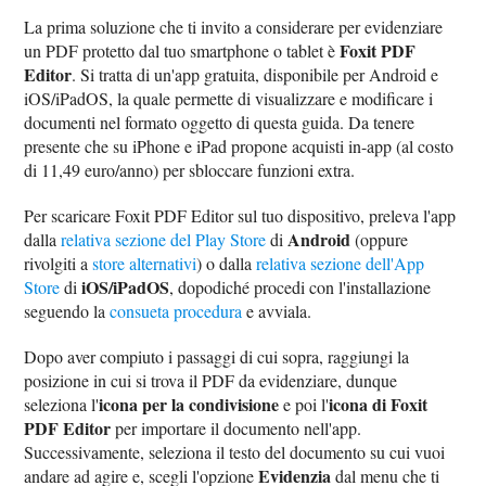
La prima soluzione che ti invito a considerare per evidenziare
Foxit PDF
un PDF protetto dal tuo smartphone o tablet è
Editor
. Si tratta di un'app gratuita, disponibile per Android e
iOS/iPadOS, la quale permette di visualizzare e modificare i
documenti nel formato oggetto di questa guida. Da tenere
presente che su iPhone e iPad propone acquisti in-app (al costo
di 11,49 euro/anno) per sbloccare funzioni extra.
Per scaricare Foxit PDF Editor sul tuo dispositivo, preleva l'app
Android
dalla
relativa sezione del Play Store
di
(oppure
rivolgiti a
store alternativi
) o dalla
relativa sezione dell'App
iOS/iPadOS
Store
di
, dopodiché procedi con l'installazione
seguendo la
consueta procedura
e avviala.
Dopo aver compiuto i passaggi di cui sopra, raggiungi la
posizione in cui si trova il PDF da evidenziare, dunque
icona per la condivisione
icona di Foxit
seleziona l'
e poi l'
PDF Editor
per importare il documento nell'app.
Successivamente, seleziona il testo del documento su cui vuoi
Evidenzia
andare ad agire e, scegli l'opzione
dal menu che ti