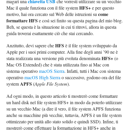
chiavetta USB
magari una
che vorresti utilizzare su un vecchio
HFS+
Mac il quale funziona con il file system
e per questo
come
motivo, hai ora cercato sul Web delle istruzioni su
formattare HFS
e così sei finito su questa pagina del mio blog.
Beh, se questa è la situazione in cui ti ritrovi, allora in questa
guida troverai esattamente ciò che stai cercando.
HFS
Anzitutto, devi sapere che
è il file system sviluppato da
Apple per i suoi primi computer. Alla fine degli anni ’90 ne è
HFS+
stata realizzata una versione più evoluta denominata
(o
Mac OS Extended) che è stata utilizzata fino ai Mac con
sistema operativo
macOS Sierra
. Infatti, tutti i Mac con sistema
operativo
macOS High Sierra
o successivo, godono ora del file
APFS
system
(
Apple File System
).
Ad ogni modo, in questo articolo ti mostrerò come formattare
un hard disk nel file system HFS+ in modo da poterlo utilizzare
su un vecchio Mac (a dire il vero, il file system APFS funziona
anche su macchine più vecchie, tuttavia, APFS è un file system
ottimizzato per unità allo stato solido e quindi SSD). Infine, ti
mostrerò come effettuare la formattazione in HFS+ anche in