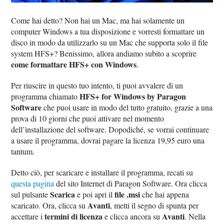
Come hai detto? Non hai un Mac, ma hai solamente un
computer Windows a tua disposizione e vorresti formattare un
disco in modo da utilizzarlo su un Mac che supporta solo il file
system HFS+? Benissimo, allora andiamo subito a scoprire
come formattare HFS+ con Windows
.
Per riuscire in questo tuo intento, ti puoi avvalere di un
HFS+ for Windows by Paragon
programma chiamato
Software
che puoi usare in modo del tutto gratuito, grazie a una
prova di 10 giorni che puoi attivare nel momento
dell’installazione del software. Dopodiché, se vorrai continuare
a usare il programma, dovrai pagare la licenza 19,95 euro una
tantum.
Detto ciò, per scaricare e installare il programma, recati su
questa pagina
del sito Internet di Paragon Software. Ora clicca
Scarica
file .msi
sul pulsante
e poi apri il
che hai appena
Avanti
scaricato. Ora, clicca su
, metti il segno di spunta per
termini di licenza
Avanti
accettare i
e clicca ancora su
. Nella