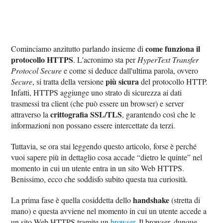
come funziona il
Cominciamo anzitutto parlando insieme di
protocollo HTTPS
. L'acronimo sta per
HyperText Transfer
Protocol Secure
e come si deduce dall'ultima parola, ovvero
più sicura
Secure
, si tratta della versione
del protocollo HTTP.
Infatti, HTTPS aggiunge uno strato di sicurezza ai dati
trasmessi tra client (che può essere un browser) e server
crittografia SSL/TLS
attraverso la
, garantendo così che le
informazioni non possano essere intercettate da terzi.
Tuttavia, se ora stai leggendo questo articolo, forse è perché
vuoi sapere più in dettaglio cosa accade “dietro le quinte” nel
momento in cui un utente entra in un sito Web HTTPS.
Benissimo, ecco che soddisfo subito questa tua curiosità.
handshake
La prima fase è quella cosiddetta dello
(stretta di
mano) e questa avviene nel momento in cui un utente accede a
un sito Web HTTPS tramite un
browser
. Il browser, dunque,