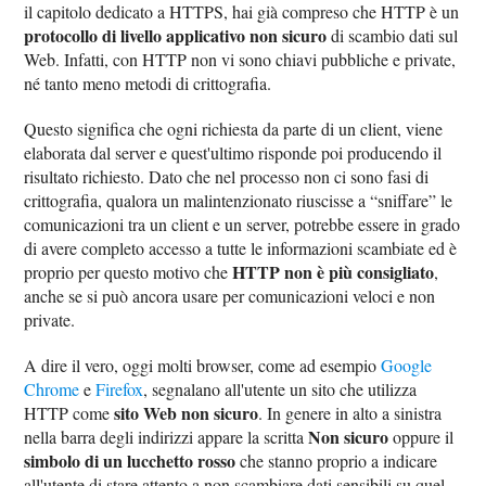
il capitolo dedicato a HTTPS, hai già compreso che HTTP è un
protocollo di livello applicativo non sicuro
di scambio dati sul
Web. Infatti, con HTTP non vi sono chiavi pubbliche e private,
né tanto meno metodi di crittografia.
Questo significa che ogni richiesta da parte di un client, viene
elaborata dal server e quest'ultimo risponde poi producendo il
risultato richiesto. Dato che nel processo non ci sono fasi di
crittografia, qualora un malintenzionato riuscisse a “sniffare” le
comunicazioni tra un client e un server, potrebbe essere in grado
di avere completo accesso a tutte le informazioni scambiate ed è
HTTP non è più consigliato
proprio per questo motivo che
,
anche se si può ancora usare per comunicazioni veloci e non
private.
A dire il vero, oggi molti browser, come ad esempio
Google
Chrome
e
Firefox
, segnalano all'utente un sito che utilizza
sito Web non sicuro
HTTP come
. In genere in alto a sinistra
Non sicuro
nella barra degli indirizzi appare la scritta
oppure il
simbolo di un lucchetto rosso
che stanno proprio a indicare
all'utente di stare attento a non scambiare dati sensibili su quel