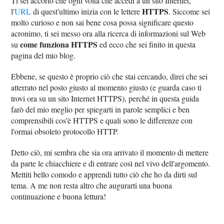
Ti sei accorto che ogni volta che accedi a un sito Internet,
HTTPS
l'
URL
di quest'ultimo inizia con le lettere
. Siccome sei
molto curioso e non sai bene cosa possa significare questo
acronimo, ti sei messo ora alla ricerca di informazioni sul Web
come funziona HTTPS
su
ed ecco che sei finito in questa
pagina del mio blog.
Ebbene, se questo è proprio ciò che stai cercando, direi che sei
atterrato nel posto giusto al momento giusto (e guarda caso ti
trovi ora su un sito Internet HTTPS), perché in questa guida
farò del mio meglio per spiegarti in parole semplici e ben
comprensibili cos'è HTTPS e quali sono le differenze con
l'ormai obsoleto protocollo HTTP.
Detto ciò, mi sembra che sia ora arrivato il momento di mettere
da parte le chiacchiere e di entrare così nel vivo dell'argomento.
Mettiti bello comodo e apprendi tutto ciò che ho da dirti sul
tema. A me non resta altro che augurarti una buona
continuazione e buona lettura!