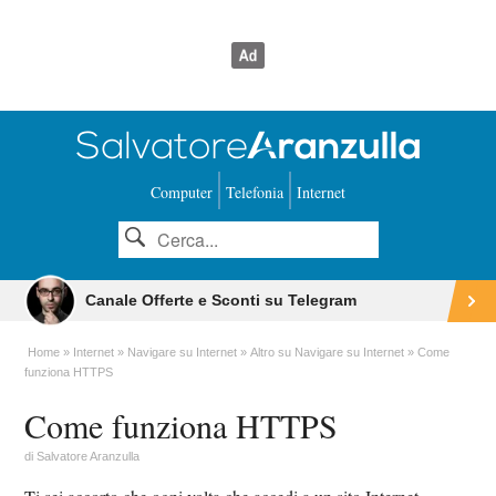
Computer
Telefonia
Internet
Canale Offerte e Sconti su Telegram
Home
Internet
Navigare su Internet
Altro su Navigare su Internet
Come
funziona HTTPS
Come funziona HTTPS
di
Salvatore Aranzulla