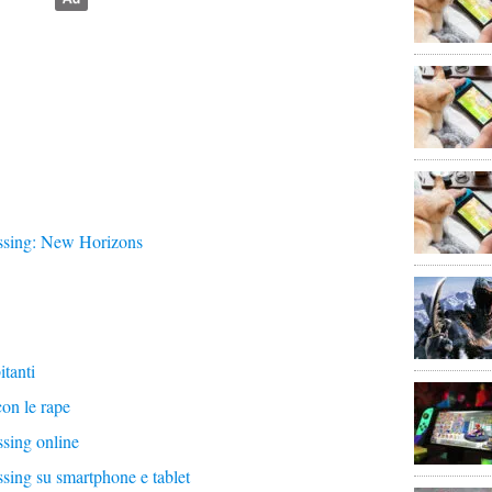
ssing: New Horizons
tanti
con le rape
sing online
ing su smartphone e tablet