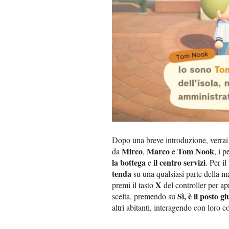
Dopo una breve introduzione, verrai a
Mirco
Marco
Tom Nook
da
,
e
, i 
la bottega
il centro servizi
e
. Per i
tenda
su una qualsiasi parte della ma
X
premi il tasto
del controller per apr
Sì, è il posto gi
scelta, premendo su
altri abitanti, interagendo con loro c