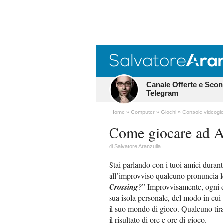
Canale Offerte e Scon
Telegram
Home
Computer
Giochi
Console videogio
Come giocare ad A
di
Salvatore Aranzulla
Stai parlando con i tuoi amici durant
all’improvviso qualcuno pronuncia le
Crossing
?
” Improvvisamente, ogni c
sua isola personale, del modo in cui 
il suo mondo di gioco. Qualcuno tira
il risultato di ore e ore di gioco.