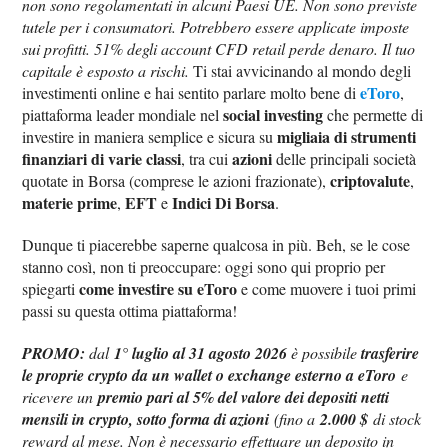
non sono regolamentati in alcuni Paesi UE. Non sono previste
tutele per i consumatori. Potrebbero essere applicate imposte
sui profitti. 51% degli account CFD retail perde denaro. Il tuo
capitale è esposto a rischi.
Ti stai avvicinando al mondo degli
eToro
investimenti online e hai sentito parlare molto bene di
,
social investing
piattaforma leader mondiale nel
che permette di
migliaia di strumenti
investire in maniera semplice e sicura su
finanziari di varie classi
azioni
, tra cui
delle principali società
criptovalute
quotate in Borsa (comprese le azioni frazionate),
,
materie prime‌
EFT
Indici Di Borsa
,
e
.
Dunque ti piacerebbe saperne qualcosa in più. Beh, se le cose
stanno così, non ti preoccupare: oggi sono qui proprio per
come investire su eToro
spiegarti
e come muovere i tuoi primi
passi su questa ottima piattaforma!
PROMO:
dal
1° luglio al 31 agosto 2026
è possibile
trasferire
le proprie crypto da un wallet o exchange esterno a eToro
e
ricevere un
premio pari al 5% del valore dei depositi netti
mensili in crypto, sotto forma di azioni
(fino a
2.000 $
di stock
reward al mese. Non è necessario effettuare un deposito in