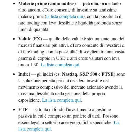
Materie prime (commodities)
petrolio
oro
—
,
e tanto
altro ancora. eToro consente di investire su tantissime
materie prime (
la lista completa qui
), con la possibilità di
fare trading con leva flessibile e liquidità profonda senza
limiti di quantità.
Valute (FX)
— quello delle valute è sicuramente uno dei
mercati finanziari più attivi. eToro consente di investirci e
di fare trading, con la possibilità di scegliere tra una vasta
gamma di coppie in USD e altri cross valutari con leva
fino a 1:30.
La lista completa qui
.
Indici
Nasdaq
S&P 500
FTSE
— gli indici (es.
,
e
) sono
la soluzione perfetta per chi desidera investire nel
movimento complessivo del mercato azionario avendo la
massima flessibilità nella gestione della propria
esposizione.
La lista completa qui
.
ETF
— si tratta di fondi d'investimento a gestione
passiva in cui è compreso un paniere di titoli. Possono
essere legati a settori o aree geografiche specifiche.
La
lista completa qui
.