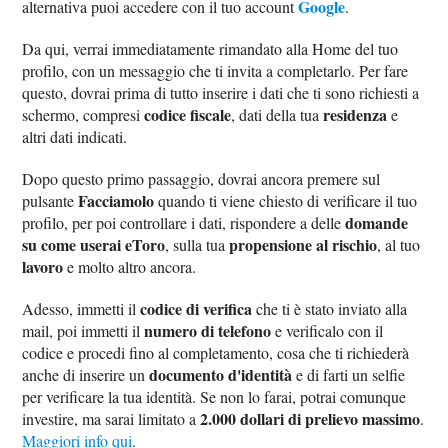
Google
alternativa puoi accedere con il tuo account
.
Da qui, verrai immediatamente rimandato alla Home del tuo
profilo, con un messaggio che ti invita a completarlo. Per fare
questo, dovrai prima di tutto inserire i dati che ti sono richiesti a
codice fiscale
residenza
schermo, compresi
, dati della tua
e
altri dati indicati.
Dopo questo primo passaggio, dovrai ancora premere sul
Facciamolo
pulsante
quando ti viene chiesto di verificare il tuo
domande
profilo, per poi controllare i dati, rispondere a delle
su come userai eToro
propensione al rischio
, sulla tua
, al tuo
lavoro
e molto altro ancora.
codice di verifica
Adesso, immetti il
che ti è stato inviato alla
numero di telefono
mail, poi immetti il
e verificalo con il
codice e procedi fino al completamento, cosa che ti richiederà
documento d'identità
anche di inserire un
e di farti un selfie
per verificare la tua identità. Se non lo farai, potrai comunque
2.000 dollari di prelievo massimo
investire, ma sarai limitato a
.
Maggiori info qui
.