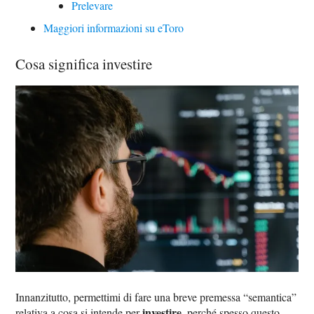
Prelevare
Maggiori informazioni su eToro
Cosa significa investire
Innanzitutto, permettimi di fare una breve premessa “semantica”
investire
relativa a cosa si intende per
, perché spesso questo