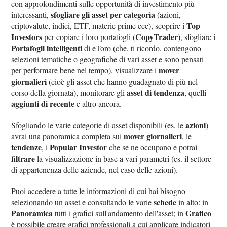
con approfondimenti sulle opportunità di investimento più
sfogliare gli asset per categoria
interessanti,
(azioni,
Top
criptovalute, indici, ETF, materie prime ecc), scoprire i
Investors
CopyTrader
per copiare i loro portafogli (
), sfogliare i
Portafogli intelligenti
di eToro (che, ti ricordo, contengono
selezioni tematiche o geografiche di vari asset e sono pensati
mover
per performare bene nel tempo), visualizzare i
giornalieri
(cioè gli asset che hanno guadagnato di più nel
asset di tendenza
corso della giornata), monitorare gli
, quelli
aggiunti di recente
e altro ancora.
azioni
Sfogliando le varie categorie di asset disponibili (es. le
)
mover giornalieri
avrai una panoramica completa sui
, le
tendenze
‌Popular Investor
, i
che se ne occupano e potrai
filtrare
la visualizzazione in base a vari parametri (es. il settore
di appartenenza delle aziende, nel caso delle azioni).
Puoi accedere a tutte le informazioni di cui hai bisogno
schede
selezionando un asset e consultando le varie
in alto: in
Panoramica
Grafico
tutti i grafici sull'andamento dell'asset; in
è possibile creare grafici professionali a cui applicare indicatori