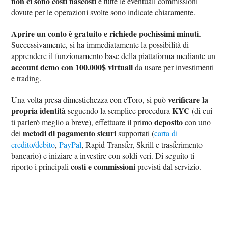
non ci sono costi nascosti
e tutte le eventuali commissioni
dovute per le operazioni svolte sono indicate chiaramente.
Aprire un conto è gratuito e richiede pochissimi minuti
.
Successivamente, si ha immediatamente la possibilità di
apprendere il funzionamento base della piattaforma mediante un
account demo con 100.000$ virtuali
da usare per investimenti
e trading.
verificare la
Una volta presa dimestichezza con eToro, si può
propria identità
KYC
seguendo la semplice procedura
(di cui
deposito
ti parlerò meglio a breve), effettuare il primo
con uno
metodi di pagamento sicuri
dei
supportati (
carta di
credito/debito
,
PayPal
, Rapid Transfer, Skrill e trasferimento
bancario) e iniziare a investire con soldi veri. Di seguito ti
costi e commissioni
riporto i principali
previsti dal servizio.