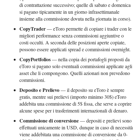
di contrattazione successivo; quelle di sabato e domenica
si pagano tipicamente in un giorno infrasettimanale
insieme alla commissione dovuta nella giornata in corso).
CopyTrader
— eToro permette di copiare i trader con le
migliori performance senza commissioni aggiuntive o
costi occulti. A seconda delle posizioni aperte copiate,
possono essere applicati spread e commissioni overnight.
CopyPortfolios
— nella copia dei portafogli proposti da
eToro si pagano solo eventuali commissioni applicate agli
asset che li compongono. Quelli azionari non prevedono
commissioni.
Deposito e Prelievo
— il deposito su eToro è sempre
gratis, mentre sui prelievi (importo minimo 30$) eToro
addebita una commissione di 5$ fissa, che serve a coprire
alcune spese per i trasferimenti internazionali di denaro.
Commissione di conversione
— depositi e prelievi sono
effettuati unicamente in USD, dunque in caso di necessità
viene addebitata una commissione di conversione da 0-