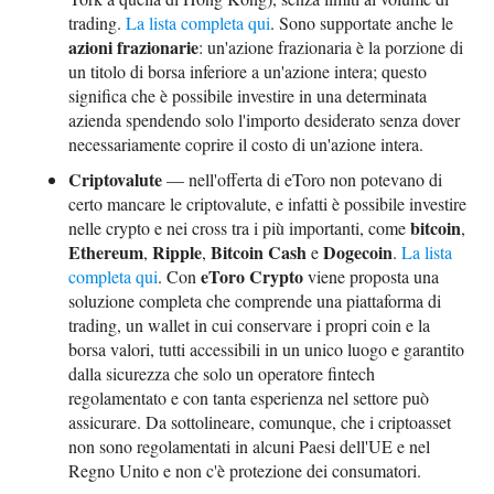
trading.
La lista completa qui
. Sono supportate anche le
azioni frazionarie
: un'azione frazionaria è la porzione di
un titolo di borsa inferiore a un'azione intera; questo
significa che è possibile investire in una determinata
azienda spendendo solo l'importo desiderato senza dover
necessariamente coprire il costo di un'azione intera.
Criptovalute
— nell'offerta di eToro non potevano di
certo mancare le criptovalute, e infatti è possibile investire
bitcoin
nelle crypto e nei cross tra i più importanti, come
,
Ethereum
Ripple
Bitcoin Cash
Dogecoin
,
,
e
.
La lista
eToro Crypto
completa qui
. Con
viene proposta una
soluzione completa che comprende una piattaforma di
trading, un wallet in cui conservare i propri coin e la
borsa valori, tutti accessibili in un unico luogo e garantito
dalla sicurezza che solo un operatore fintech
regolamentato e con tanta esperienza nel settore può
assicurare. Da sottolineare, comunque, che i criptoasset
non sono regolamentati in alcuni Paesi dell'UE e nel
Regno Unito e non c'è protezione dei consumatori.