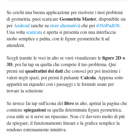
Se cerchi una buona applicazione per risolvere i tuoi problemi
Geometria Master
di geometria, puoi scaricare
, disponibile sia
per
Android
(anche su
store alternativi
) che per
iOS/iPadOS
.
Una volta
scaricata
e aperta si presenta con una interfaccia
molto semplice e pulita, con le figure geometriche lì ad
attenderti.
figure 2D o
Scegli tramite le voci in alto se vuoi visualizzare le
3D
, poi fai tap su quella che compete il tuo problema. Qui
quadratini dei dati
premi sui
che conosci per poi inserirne i
Calcola
valori negli spazi, poi premi il pulsante
. Appena sotto
apparirà un riquadro con i passaggi e le formule usate per
trovare la soluzione
libro
Se invece fai tap sull'icona del
in alto, aprirai la pagina che
spiegazioni
contiene
su quella determinata figura geometrica,
cosa utile se ti serve un ripassino. Non c'è davvero molto di più
da spiegare, il funzionamento lineare e la grafica semplice la
rendono estremamente intuitiva.