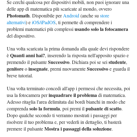
Se cerchi qualcosa per dispositivi mobili, non puoi ignorare una
delle app di matematica più scaricate al mondo, ovvero
Photomath
. Disponibile per
Android
(anche su
store
alternativi
) e
iOS/iPadOS
, ti permette di comprendere i
usando solo la fotocamera
problemi matematici più complessi
del dispositivo.
Una volta scaricata la prima domanda alla quale devi rispondere
Quanti anni hai?
è
, inserendo la risposta nell'apposito spazio e
Successivo
studente
premendo il pulsante
. Dichiara poi se sei
,
genitore
insegnate
Successivo
o
, premi nuovamente
e guarda il
breve tutorial.
Una volta terminato concedi all'app i permessi che necessita, poi
inquadrare il problema
usa la fotocamera per
di matematica.
Adesso ritaglia l'area delimitata dai bordi bianchi in modo che
solo la formula
pulsante di scatto
comprenda
, poi premi il
.
Dopo qualche secondo ti verranno mostrati i passaggi per
risolvere il tuo problema e, per vederli in dettaglio, ti basterà
Mostra i passaggi della soluzione
premere il pulsante
.