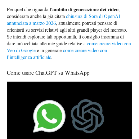
l’ambito di generazione dei video
Per quel che riguarda
,
considerata anche la già citata
chiusura di Sora di OpenAI
annunciata a marzo 2026
, attualmente potresti pensare di
orientarti su servizi relativi agli altri grandi player del mercato.
Se intendi esplorare tali opportunità, ti consiglio insomma di
dare un’occhiata alle mie guide relative a
come creare video con
Veo di Google
e in generale
come creare video con
l’intelligenza artificiale
.
Come usare ChatGPT su WhatsApp