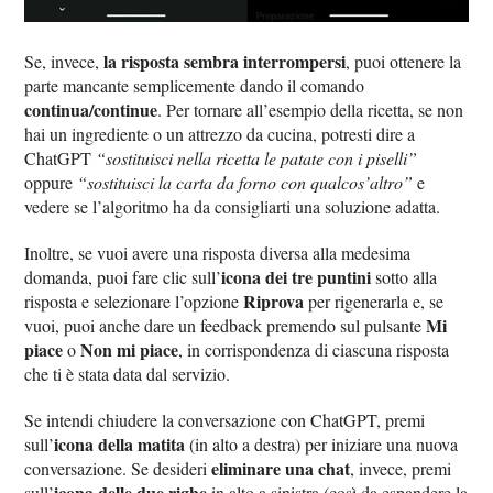
la risposta sembra interrompersi
Se, invece,
, puoi ottenere la
parte mancante semplicemente dando il comando
continua/continue
. Per tornare all’esempio della ricetta, se non
hai un ingrediente o un attrezzo da cucina, potresti dire a
ChatGPT
“sostituisci nella ricetta le patate con i piselli”
oppure
“sostituisci la carta da forno con qualcos’altro”
e
vedere se l’algoritmo ha da consigliarti una soluzione adatta.
Inoltre, se vuoi avere una risposta diversa alla medesima
icona dei tre puntini
domanda, puoi fare clic sull’
sotto alla
Riprova
risposta e selezionare l’opzione
per rigenerarla e, se
Mi
vuoi, puoi anche dare un feedback premendo sul pulsante
piace
Non mi piace
o
, in corrispondenza di ciascuna risposta
che ti è stata data dal servizio.
Se intendi chiudere la conversazione con ChatGPT, premi
icona della matita
sull’
(in alto a destra) per iniziare una nuova
eliminare una chat
conversazione. Se desideri
, invece, premi
icona delle due righe
sull’
in alto a sinistra (così da espandere la