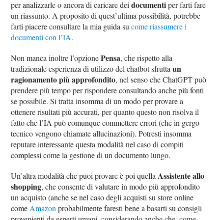
documenti
per analizzarle o ancora di caricare dei
per farti fare
un riassunto. A proposito di quest’ultima possibilità, potrebbe
farti piacere consultare la mia guida su
come riassumere i
documenti con l’IA
.
Pensa
Non manca inoltre l’opzione
, che rispetto alla
un
tradizionale esperienza di utilizzo del chatbot sfrutta
ragionamento più approfondito
, nel senso che ChatGPT può
prendere più tempo per rispondere consultando anche più fonti
se possibile. Si tratta insomma di un modo per provare a
ottenere risultati più accurati, per quanto questo non risolva il
fatto che l’IA può comunque commettere errori (che in gergo
tecnico vengono chiamate allucinazioni). Potresti insomma
reputare interessante questa modalità nel caso di compiti
complessi come la gestione di un documento lungo.
Assistente allo
Un’altra modalità che puoi provare è poi quella
shopping
, che consente di valutare in modo più approfondito
un acquisto (anche se nel caso degli acquisti su store online
come
Amazon
probabilmente faresti bene a basarti su consigli
provenienti da esperti umani, considerando anche che, come