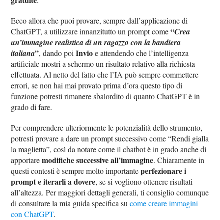
Ecco allora che puoi provare, sempre dall’applicazione di
“
ChatGPT, a utilizzare innanzitutto un prompt come
Crea
un’immagine realistica di un ragazzo con la bandiera
”
Invio
italiana
, dando poi
e attendendo che l’intelligenza
artificiale mostri a schermo un risultato relativo alla richiesta
effettuata. Al netto del fatto che l’IA può sempre commettere
errori, se non hai mai provato prima d’ora questo tipo di
funzione potresti rimanere sbalordito di quanto ChatGPT è in
grado di fare.
Per comprendere ulteriormente le potenzialità dello strumento,
potresti provare a dare un prompt successivo come “Rendi gialla
la maglietta”, così da notare come il chatbot è in grado anche di
modifiche successive all’immagine
apportare
. Chiaramente in
perfezionare i
questi contesti è sempre molto importante
prompt e iterarli a dovere
, se si vogliono ottenere risultati
all’altezza. Per maggiori dettagli generali, ti consiglio comunque
di consultare la mia guida specifica su
come creare immagini
con ChatGPT
.