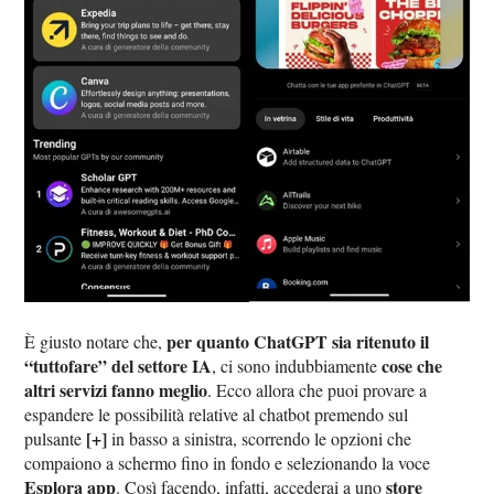
per quanto ChatGPT sia ritenuto il
È giusto notare che,
“tuttofare” del settore IA
cose che
, ci sono indubbiamente
altri servizi fanno meglio
. Ecco allora che puoi provare a
espandere le possibilità relative al chatbot premendo sul
[+]
pulsante
in basso a sinistra, scorrendo le opzioni che
compaiono a schermo fino in fondo e selezionando la voce
Esplora app
store
. Così facendo, infatti, accederai a uno