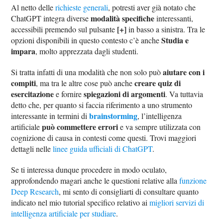
Al netto delle
richieste generali
, potresti aver già notato che
modalità specifiche
ChatGPT integra diverse
interessanti,
[+]
accessibili premendo sul pulsante
in basso a sinistra. Tra le
Studia e
opzioni disponibili in questo contesto c’è anche
impara
, molto apprezzata dagli studenti.
aiutare con i
Si tratta infatti di una modalità che non solo può
compiti
creare quiz di
, ma tra le altre cose può anche
esercitazione
spiegazioni di argomenti
e fornire
. Va tuttavia
detto che, per quanto si faccia riferimento a uno strumento
brainstorming
interessante in termini di
, l’intelligenza
può commettere errori
artificiale
e va sempre utilizzata con
cognizione di causa in contesti come questi. Trovi maggiori
dettagli nelle
linee guida ufficiali di ChatGPT
.
Se ti interessa dunque procedere in modo oculato,
approfondendo magari anche le questioni relative alla
funzione
Deep Research
, mi sento di consigliarti di consultare quanto
indicato nel mio tutorial specifico relativo ai
migliori servizi di
intelligenza artificiale per studiare
.