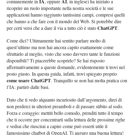
IA
AI
comunemente in
, oppure
, in inglese) ha iniziato a
ricoprire un ruolo importante nella nostra società e le sue
applicazioni hanno raggiunto tantissimi campi, compresi quelli
che hanno a che fare con il mondo del Web. Si potrebbe dire
ChatGPT
per certi versi che a dare il via a tutto ciò è stato
.
Come dici? Ultimamente hai sentito parlare molto di
quest’ultimo ma non hai ancora capito esattamente come
sfruttarlo al meglio, visto che sono davvero tante le funzioni
disponibili? Ti piacerebbe scoprirlo? Se hai risposto
affermativamente a queste domande, evidentemente ti trovi nel
posto giusto. In questa guida, infatti, trovi spiegato proprio
come usare ChatGPT
. Tranquillo se non hai molta pratica con
l’IA: partirò dalle basi.
Dato che ti vedo alquanto incuriosito dall’argomento, direi di
non perderci in ulteriori preamboli e di passare sùbito al sodo.
Forza e coraggio: mettiti bello comodo, prenditi tutto il tempo
che ti occorre per concentrarti sulla lettura delle prossime righe
e vedrai che riuscirai a capire come può esserti utile il
famosissimo chatbot di OpenAI. Ti auguro una buona lettura!