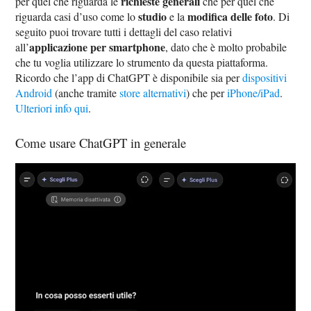
richieste generali
per quel che riguarda le
che per quel che
studio
modifica delle foto
riguarda casi d’uso come lo
e la
. Di
seguito puoi trovare tutti i dettagli del caso relativi
applicazione per smartphone
all’
, dato che è molto probabile
che tu voglia utilizzare lo strumento da questa piattaforma.
Ricordo che l’app di ChatGPT è disponibile sia per
dispositivi
Android
(anche tramite
store alternativi
) che per
iPhone/iPad
.
Ulteriori info qui
.
Come usare ChatGPT in generale