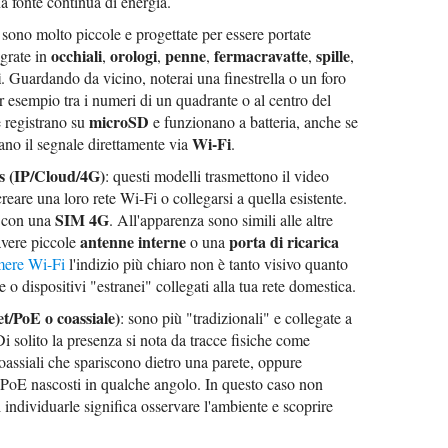
a fonte continua di energia.
: sono molto piccole e progettate per essere portate
occhiali
orologi
penne
fermacravatte
spille
egrate in
,
,
,
,
,
i
. Guardando da vicino, noterai una finestrella o un foro
er esempio tra i numeri di un quadrante o al centro del
microSD
e registrano su
e funzionano a batteria, anche se
Wi-Fi
iano il segnale direttamente via
.
s (IP/Cloud/4G)
: questi modelli trasmettono il video
reare una loro rete Wi-Fi o collegarsi a quella esistente.
SIM 4G
a con una
. All'apparenza sono simili alle altre
antenne interne
porta di ricarica
avere piccole
o una
mere Wi-Fi
l'indizio più chiaro non è tanto visivo quanto
e o dispositivi "estranei" collegati alla tua rete domestica.
t/PoE o coassiale)
: sono più "tradizionali" e collegate a
i solito la presenza si nota da tracce fisiche come
assiali che spariscono dietro una parete, oppure
 PoE nascosti in qualche angolo. In questo caso non
 individuarle significa osservare l'ambiente e scoprire