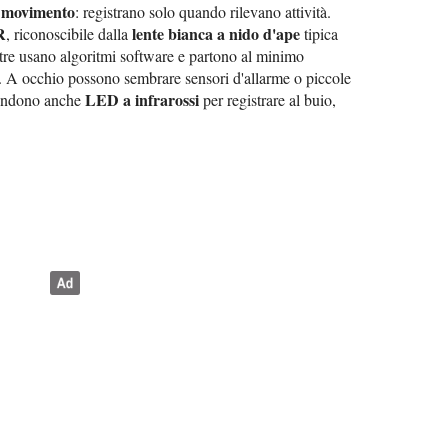
i movimento
: registrano solo quando rilevano attività.
R
lente bianca a nido d'ape
, riconoscibile dalla
tipica
ltre usano algoritmi software e partono al minimo
. A occhio possono sembrare sensori d'allarme o piccole
LED a infrarossi
condono anche
per registrare al buio,