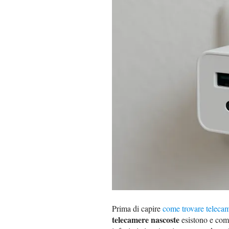
Prima di capire
come trovare teleca
telecamere nascoste
esistono e come