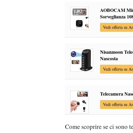
AOBOCAM Mini 
Sorveglianza 10
Vedi offerta su 
Nisanmoon Tele
Nascosta
Vedi offerta su 
Telecamera Nas
Vedi offerta su 
Come scoprire se ci sono t