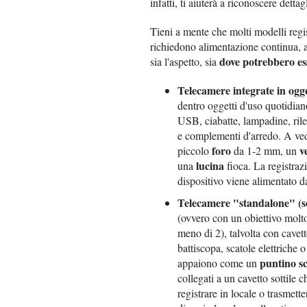
infatti, ti aiuterà a riconoscere dettag
Tieni a mente che molti modelli reg
richiedono alimentazione continua, al
dove potrebbero ess
sia l'aspetto, sia
Telecamere integrate in ogge
dentro oggetti d'uso quotidiano
USB, ciabatte, lampadine, rile
e complementi d'arredo. A ve
foro
v
piccolo
da 1-2 mm, un
lucina
una
fioca. La registraz
dispositivo viene alimentato d
Telecamere "standalone" (
(ovvero con un obiettivo molto
meno di 2), talvolta con cavetto
battiscopa, scatole elettriche 
puntino s
appaiono come un
collegati a un cavetto sottile 
registrare in locale o trasme