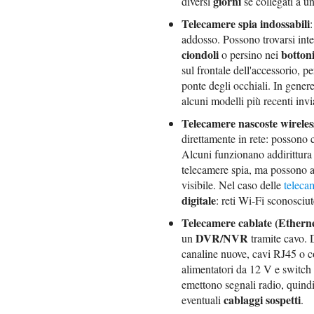
giorni
diversi
se collegati a un
Telecamere spia indossabili
addosso. Possono trovarsi int
ciondoli
botton
o persino nei
sul frontale dell'accessorio, p
ponte degli occhiali. In gener
alcuni modelli più recenti inv
Telecamere nascoste wireles
direttamente in rete: possono c
Alcuni funzionano addirittur
telecamere spia, ma possono 
visibile. Nel caso delle
teleca
digitale
: reti Wi-Fi sconosciut
Telecamere cablate (Etherne
DVR/NVR
un
tramite cavo. D
canaline nuove, cavi RJ45 o co
alimentatori da 12 V e switch
emettono segnali radio, quindi
cablaggi sospetti
eventuali
.