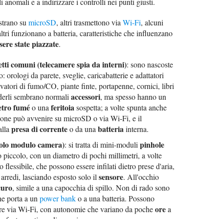
li anomali e a indirizzare i controlli nei punti giusti.
istrano su
microSD
, altri trasmettono via
Wi-Fi
, alcuni
tri funzionano a batteria, caratteristiche che influenzano
ere state piazzate
.
tti comuni (telecamere spia da interni)
: sono nascoste
: orologi da parete, sveglie, caricabatterie e adattatori
vatori di fumo/CO, piante finte, portapenne, cornici, libri
accessori
derli sembrano normali
, ma spesso hanno un
etro fumé
feritoia
o una
sospetta; a volte spunta anche
ione può avvenire su microSD o via Wi-Fi, e il
presa di corrente
batteria
alla
o da una
interna.
solo modulo camera)
pinhole
: si tratta di mini-moduli
 piccolo, con un diametro di pochi millimetri, a volte
 flessibile, che possono essere infilati dietro prese d'aria,
sensore
o arredi, lasciando esposto solo il
. All'occhio
curo
, simile a una capocchia di spillo. Non di rado sono
che porta a un
power bank
o a una batteria. Possono
ore
ttere via Wi-Fi, con autonomie che variano da poche
a