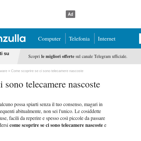
Computer
Telefonia
Internet
ti su
le migliori offerte
Scopri
sul canale Telegram ufficiale.
dware
Come scoprire se ci sono telecamere nascoste
i sono telecamere nascoste
ualcuno possa spiarti senza il tuo consenso, magari in
frequenti abitualmente, non sei l'unico. Le cosiddette
se, facili da reperire e spesso così piccole da passare
come scoprire se ci sono telecamere nascoste
dersi
e