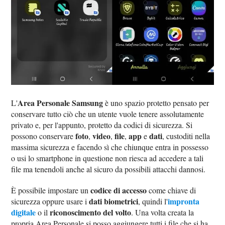
Area Personale Samsung
L'
è uno spazio protetto pensato per
conservare tutto ciò che un utente vuole tenere assolutamente
privato e, per l'appunto, protetto da codici di sicurezza. Si
foto
video
file
app
dati
possono conservare
,
,
,
e
, custoditi nella
massima sicurezza e facendo sì che chiunque entra in possesso
o usi lo smartphone in questione non riesca ad accedere a tali
file ma tenendoli anche al sicuro da possibili attacchi dannosi.
codice di accesso
È possibile impostare un
come chiave di
dati biometrici
impronta
sicurezza oppure usare i
, quindi l'
digitale
riconoscimento del volto
o il
. Una volta creata la
propria Area Personale si posso aggiungere tutti i file che si ha