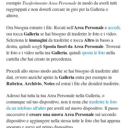
esempio
Trasferimento Area Personale
in modo da averli tutti
raggruppati e non doverli cercare in giro per la Galleria o
altrove.
Area Personale
Ora bisogna estrarre i file. Recati nell'
e
accedi
,
Galleria
ora tocca
se hai bisogno di trasferire le foto e i video.
immagini
Altro
Seleziona le
da trasferire e tocca
in basso a
Sposta fuori da Area Personale
destra, quindi scegli
. Troverai
Galleria
le foto e i video nella tua
, quindi
sposta le foto
nella
cartella che hai creato in precedenza.
Procedi allo stesso modo anche se hai bisogno di trasferire altri
Galleria
dati, ovvero anziché aprire la
entra per esempio in
Rubrica
Archivio
Notes
,
,
ed estrai i file che desideri trasferire.
Adesso hai tutta la tua Area Personale nella Galleria, o
comunque sul tuo dispositivo, non ti resta che
trasferire le foto
da un telefono all'altro
per averli sul nuovo dispositivo. Il passo
creare una nuova Area Personale
successivo è
sul secondo
dispositivo e aggiungere nella stessa tutte le foto che hai appena
spostato e avevi sul primo dispositivo.