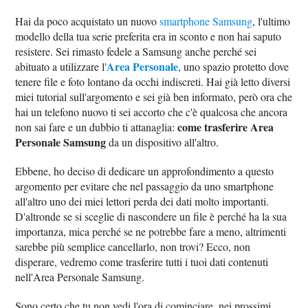
Hai da poco acquistato un nuovo
smartphone Samsung
, l'ultimo
modello della tua serie preferita era in sconto e non hai saputo
resistere. Sei rimasto fedele a Samsung anche perché sei
Area Personale
abituato a utilizzare l'
, uno spazio protetto dove
tenere file e foto lontano da occhi indiscreti. Hai già letto diversi
miei tutorial sull'argomento e sei già ben informato, però ora che
hai un telefono nuovo ti sei accorto che c'è qualcosa che ancora
come trasferire Area
non sai fare e un dubbio ti attanaglia:
Personale Samsung
da un dispositivo all'altro.
Ebbene, ho deciso di dedicare un approfondimento a questo
argomento per evitare che nel passaggio da uno smartphone
all'altro uno dei miei lettori perda dei dati molto importanti.
D'altronde se si sceglie di nascondere un file è perché ha la sua
importanza, mica perché se ne potrebbe fare a meno, altrimenti
sarebbe più semplice cancellarlo, non trovi? Ecco, non
disperare, vedremo come trasferire tutti i tuoi dati contenuti
nell'Area Personale Samsung.
Sono certo che tu non vedi l'ora di cominciare, nei prossimi