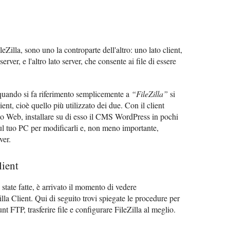
Zilla, sono uno la controparte dell'altro: uno lato client,
server, e l'altro lato server, che consente ai file di essere
e quando si fa riferimento semplicemente a
“FileZilla”
si
ent, cioè quello più utilizzato dei due. Con il client
 sito Web, installare su di esso il CMS WordPress in pochi
e sul tuo PC per modificarli e, non meno importante,
ver.
lient
tate fatte, è arrivato il momento di vedere
la Client. Qui di seguito trovi spiegate le procedure per
unt FTP, trasferire file e configurare FileZilla al meglio.