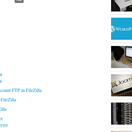
nt
a
ount FTP in FileZilla
 FileZilla
illa
er
erver