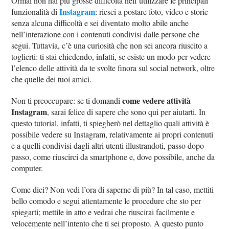
Ormai non hai più grosse difficoltà nell’utilizzare le principali
Instagram
funzionalità di
: riesci a postare foto, video e storie
senza alcuna difficoltà e sei diventato molto abile anche
nell’interazione con i contenuti condivisi dalle persone che
segui. Tuttavia, c’è una curiosità che non sei ancora riuscito a
toglierti: ti stai chiedendo, infatti, se esiste un modo per vedere
l’elenco delle attività da te svolte finora sul social network, oltre
che quelle dei tuoi amici.
come vedere attività
Non ti preoccupare: se ti domandi
Instagram
, sarai felice di sapere che sono qui per aiutarti. In
questo tutorial, infatti, ti spiegherò nel dettaglio quali attività è
possibile vedere su Instagram, relativamente ai propri contenuti
e a quelli condivisi dagli altri utenti illustrandoti, passo dopo
passo, come riuscirci da smartphone e, dove possibile, anche da
computer.
Come dici? Non vedi l’ora di saperne di più? In tal caso, mettiti
bello comodo e segui attentamente le procedure che sto per
spiegarti; mettile in atto e vedrai che riuscirai facilmente e
velocemente nell’intento che ti sei proposto. A questo punto