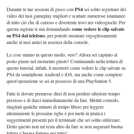
PS4
Durante le tue sessioni di gioco con
sei solito registrare dei
video dei tuoi gameplay migliori e scattare numerose istantanee
di tutto ciò che di curioso e divertente trovi nei videogiochi. Per
come vedere le clip salvate
questa ragione ti stai domandando
su PS4 dal telefono
, per poterle mostrare orgogliosamente
anche ai tuoi amici in assenza della console.
Le cose stanno in questo modo, vero? Allora sei capitato al
posto giusto nel momento giusto! Continuando nella lettura di
questo tutorial, infatti, ti mostrerò come vedere le clip salvate su
PS4 da smartphone Android e iOS, ma anche come compiere
quest'operazione se sei in possesso di una PlayStation 5.
Fatte le dovute premesse direi di non perdere ulteriore tempo
prezioso e di darci immediatamente da fare. Mettiti comodo,
ritagliati qualche minuto di tempo libero per leggere
attentamente le prossime righe e poi metti in pratica i
suggerimenti presenti per il terminale che sei solito utilizzare.
Detto questo non mi resta altro da fare se non augurarti buona
lettura e buona fortuna per tutto!