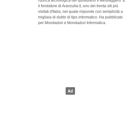
rubrica tecnologica del quotidiano Il Messaggero. È
il fondatore di Aranzulla.it, uno dei trenta siti più
visitati d'Italia, nel quale risponde con semplicità a
migliaia di dubbi di tipo informatico. Ha pubblicato
per Mondadori e Mondadori Informatica.