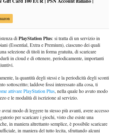
re Gift Card 100 EUR | PSN Account italiano |
Amazon
PlayStation Plus
sistenza di
: si tratta di un servizio in
iani (Essential, Extra e Premium), ciascuno dei quali
a selezione di titoli in forma gratuita, di scaricare
odurli in cloud e di ottenere, periodicamente, importanti
iuntivi.
tamente, la quantità degli stessi e la periodicità degli sconti
o sottoscritto; laddove fossi interessato alla cosa, ti
ome attivare PlayStation Plus
, nella quale ho avuto modo
ezzo e le modalità di iscrizione al servizio.
avrai modo di leggere tu stesso più avanti, avere accesso
gatorio per scaricare i giochi, visto che esiste una
che, in maniera altrettanto semplice, è possibile scaricare
ufficiale, in maniera del tutto lecita, sfruttando alcuni