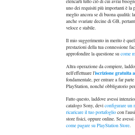
elencarti tutto ciò di cui avrai biso
uno dei requisiti più importanti è la
meglio ancora se di buona qualità: la 
anche svariate decine di GB, pertan
veloce e stabile.
Il mio suggerimento in merito è quell
prestazioni della tua connessione f
approfondire la questione su
come mi
Altra operazione da compiere, laddov
iscrizione gratuit
nell'effettuare l'
fondamentale, per entrare a far parte 
PlayStation, nonché obbligatorio pe
Fatto questo, laddove avessi intenzio
catalogo Sony, devi
configurare un
ricaricare il tuo portafoglio
con l'ausi
store fisici, oppure online. Se avessi
come pagare su PlayStation Store
.