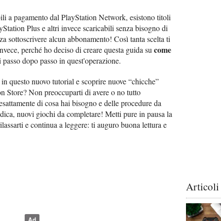
bili a pagamento dal PlayStation Network, esistono titoli
ayStation Plus e altri invece scaricabili senza bisogno di
a sottoscrivere alcun abbonamento! Così tanta scelta ti
come
nvece, perché ho deciso di creare questa guida su
i passo dopo passo in quest'operazione.
to in questo nuovo tutorial e scoprire nuove “chicche”
n Store? Non preoccuparti di avere o no tutto
ò esattamente di cosa hai bisogno e delle procedure da
 dica, nuovi giochi da completare! Metti pure in pausa la
ilassarti e continua a leggere: ti auguro buona lettura e
Articoli