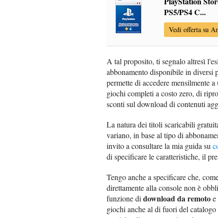
PlayStation Sto
PS5/PS4 C...
Vedi offerta su 
A tal proposito, ti segnalo altresì l'e
abbonamento disponibile in diversi p
permette di accedere mensilmente a un
giochi completi a costo zero, di ripr
sconti sul download di contenuti agg
La natura dei titoli scaricabili gratui
variano, in base al tipo di abbonament
invito a consultare la mia guida su
c
di specificare le caratteristiche, il pr
Tengo anche a specificare che, come 
direttamente alla console non è obbli
download da remoto
funzione di
e 
giochi anche al di fuori del catalogo 