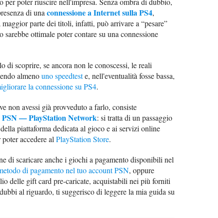
gno per poter riuscire nell'impresa. Senza ombra di dubbio,
connessione a Internet sulla PS4
 presenza di una
,
maggior parte dei titoli, infatti, può arrivare a “pesare”
to sarebbe ottimale poter contare su una connessione
o di scoprire, se ancora non le conoscessi, le reali
acendo almeno
uno speedtest
e, nell'eventualità fosse bassa,
gliorare la connessione su PS4
.
e non avessi già provveduto a farlo, consiste
a a PSN — PlayStation Network
: si tratta di un passaggio
della piattaforma dedicata al gioco e ai servizi online
r poter accedere al
PlayStation Store
.
ne di scaricare anche i giochi a pagamento disponibili nel
 metodo di pagamento nel tuo account PSN
, oppure
lio delle gift card pre-caricate, acquistabili nei più forniti
 dubbi al riguardo, ti suggerisco di leggere la mia guida su