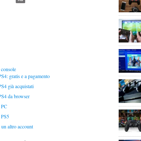
 console
PS4: gratis e a pagamento
S4 già acquistati
PS4 da browser
u PC
u PS5
 un altro account