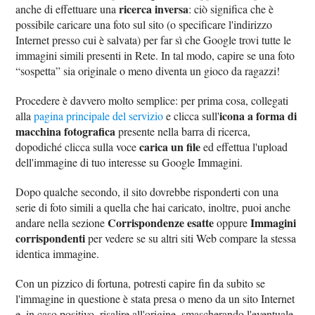
ricerca inversa
anche di effettuare una
: ciò significa che è
possibile caricare una foto sul sito (o specificare l'indirizzo
Internet presso cui è salvata) per far sì che Google trovi tutte le
immagini simili presenti in Rete. In tal modo, capire se una foto
“sospetta” sia originale o meno diventa un gioco da ragazzi!
Procedere è davvero molto semplice: per prima cosa, collegati
icona a forma di
alla
pagina principale del servizio
e clicca sull'
macchina fotografica
presente nella barra di ricerca,
carica un file
dopodiché clicca sulla voce
ed effettua l'upload
dell'immagine di tuo interesse su Google Immagini.
Dopo qualche secondo, il sito dovrebbe risponderti con una
serie di foto simili a quella che hai caricato, inoltre, puoi anche
Corrispondenze esatte
Immagini
andare nella sezione
oppure
corrispondenti
per vedere se su altri siti Web compare la stessa
identica immagine.
Con un pizzico di fortuna, potresti capire fin da subito se
l'immagine in questione è stata presa o meno da un sito Internet
e, in caso positivo, risalire all'origine, smascherando l'eventuale