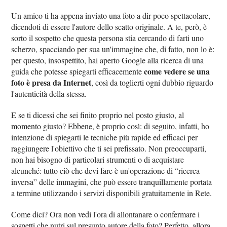
Un amico ti ha appena inviato una foto a dir poco spettacolare,
dicendoti di essere l'autore dello scatto originale. A te, però, è
sorto il sospetto che questa persona stia cercando di farti uno
scherzo, spacciando per sua un'immagine che, di fatto, non lo è:
per questo, insospettito, hai aperto Google alla ricerca di una
come vedere se una
guida che potesse spiegarti efficacemente
foto è presa da Internet
, così da toglierti ogni dubbio riguardo
l'autenticità della stessa.
E se ti dicessi che sei finito proprio nel posto giusto, al
momento giusto? Ebbene, è proprio così: di seguito, infatti, ho
intenzione di spiegarti le tecniche più rapide ed efficaci per
raggiungere l'obiettivo che ti sei prefissato. Non preoccuparti,
non hai bisogno di particolari strumenti o di acquistare
alcunché: tutto ciò che devi fare è un'operazione di “ricerca
inversa” delle immagini, che può essere tranquillamente portata
a termine utilizzando i servizi disponibili gratuitamente in Rete.
Come dici? Ora non vedi l'ora di allontanare o confermare i
sospetti che nutri sul presunto autore della foto? Perfetto, allora