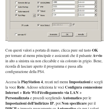
OK
Con questi valori a portata di mano, clicca pure sul tasto
Avvio
per tornare al menu principale e assicurati che il pulsante
in alto a sinistra sia non cliccabile e sia colorato in grigio. Bene,
ricorda di lasciare aperto il programma e passa alla
configurazione della PS4.
PlayStation 4
Impostazioni
Accesa la
, recati nel menu
e scegli
Rete
Configura connessione
la voce
. Adesso seleziona le voci
Internet > Rete Wi-Fi/collegamento via LAN >
Personalizzata
Automatico
e procedi scegliendo
per le
Impostazioni dell’indirizzo IP
Non specificare
, poi
per il
DHCP
Automatico
e imposta nuovamente su
sia per i valori