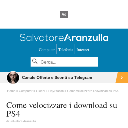
Computer
Telefonia
Internet
Canale Offerte e Sconti su Telegram
Home
Computer
Giochi
PlayStation
Come velocizzare i download su PS4
Come velocizzare i download su
PS4
di
Salvatore Aranzulla