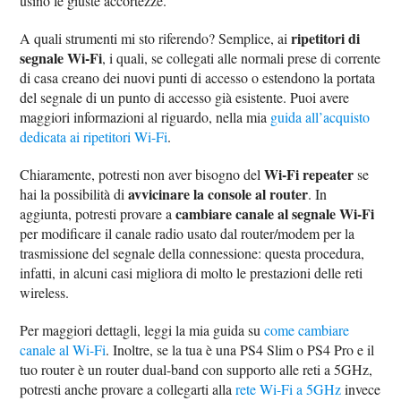
usino le giuste accortezze.
ripetitori di
A quali strumenti mi sto riferendo? Semplice, ai
segnale Wi-Fi
, i quali, se collegati alle normali prese di corrente
di casa creano dei nuovi punti di accesso o estendono la portata
del segnale di un punto di accesso già esistente. Puoi avere
maggiori informazioni al riguardo, nella mia
guida all’acquisto
dedicata ai ripetitori Wi-Fi
.
Wi-Fi repeater
Chiaramente, potresti non aver bisogno del
se
avvicinare la console al router
hai la possibilità di
. In
cambiare canale al segnale Wi-Fi
aggiunta, potresti provare a
per modificare il canale radio usato dal router/modem per la
trasmissione del segnale della connessione: questa procedura,
infatti, in alcuni casi migliora di molto le prestazioni delle reti
wireless.
Per maggiori dettagli, leggi la mia guida su
come cambiare
canale al Wi-Fi
. Inoltre, se la tua è una PS4 Slim o PS4 Pro e il
tuo router è un router dual-band con supporto alle reti a 5GHz,
potresti anche provare a collegarti alla
rete Wi-Fi a 5GHz
invece