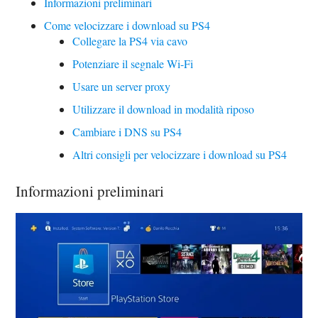
Informazioni preliminari
Come velocizzare i download su PS4
Collegare la PS4 via cavo
Potenziare il segnale Wi-Fi
Usare un server proxy
Utilizzare il download in modalità riposo
Cambiare i DNS su PS4
Altri consigli per velocizzare i download su PS4
Informazioni preliminari