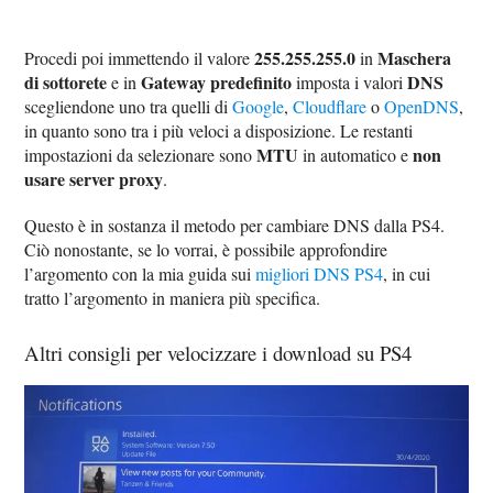
255.255.255.0
Maschera
Procedi poi immettendo il valore
in
di sottorete
Gateway predefinito
DNS
e in
imposta i valori
scegliendone uno tra quelli di
Google
,
Cloudflare
o
OpenDNS
,
in quanto sono tra i più veloci a disposizione. Le restanti
MTU
non
impostazioni da selezionare sono
in automatico e
usare server proxy
.
Questo è in sostanza il metodo per cambiare DNS dalla PS4.
Ciò nonostante, se lo vorrai, è possibile approfondire
l’argomento con la mia guida sui
migliori DNS PS4
, in cui
tratto l’argomento in maniera più specifica.
Altri consigli per velocizzare i download su PS4