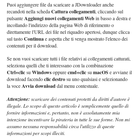
Puoi aggiungere file da scaricare a JDownloader anche
Cattura collegamenti
recandoti nella scheda
, cliccando sul
Aggiungi nuovi collegamenti Web
pulsante
in basso a destra e
incollando l'indirizzo della pagina Web di riferimento o
direttamente l'URL dei file nel riquadro apertosi, dunque clicca
Continua
sul tasto
e aspetta che ti venga mostrato l'elenco dei
contenuti per il download.
Se non vuoi scaricare tutti i file relativi ai collegamenti catturati,
seleziona quelli che ti interessano con la combinazione
Ctrl+clic
Windows
cmd+clic
macOS
su
oppure
su
e avviane il
clic destro
download facendo
su uno qualsiasi e selezionando
Avvia download
la voce
dal menu contestuale.
Attenzione:
scaricare dei contenuti protetti da diritti d'autore è
illegale. Lo scopo di questo articolo è semplicemente quello di
fornire informazioni e, pertanto, non è assolutamente mia
intenzione incentivare la pirateria in tutte le sue forme. Non mi
assumo nessuna responsabilità circa l'utilizzo di queste
informazioni per scopi illeciti.