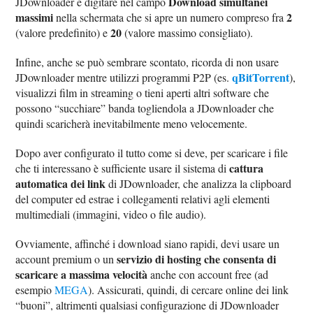
Download simultanei
JDownloader e digitare nel campo
massimi
2
nella schermata che si apre un numero compreso fra
20
(valore predefinito) e
(valore massimo consigliato).
Infine, anche se può sembrare scontato, ricorda di non usare
qBitTorrent
JDownloader mentre utilizzi programmi P2P (es.
),
visualizzi film in streaming o tieni aperti altri software che
possono “succhiare” banda togliendola a JDownloader che
quindi scaricherà inevitabilmente meno velocemente.
Dopo aver configurato il tutto come si deve, per scaricare i file
cattura
che ti interessano è sufficiente usare il sistema di
automatica dei link
di JDownloader, che analizza la clipboard
del computer ed estrae i collegamenti relativi agli elementi
multimediali (immagini, video o file audio).
Ovviamente, affinché i download siano rapidi, devi usare un
servizio di hosting che consenta di
account premium o un
scaricare a massima velocità
anche con account free (ad
esempio
MEGA
). Assicurati, quindi, di cercare online dei link
“buoni”, altrimenti qualsiasi configurazione di JDownloader