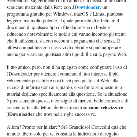
Seguendo il suggerimento di un amico, hai deciso di iniziare a
JDownloader
scaricare materiale dalla Rete con
, un
programma gratuito per Windows, macOS e Linux, piuttosto
leggero, ma molto potente, il quale permette di effettuare il
download di qualsiasi tipo di file dai servizi di hosting
riducendo notevolmente le noie a cui vanno incontro gli utenti
che li utilizzano, sia con account a pagamento che senza. È
altresì compatibile con i servizi di debrid e si può adoperare
anche per scaricare qualsiasi altro tipo di file sulle pagine Web.
Il tuo amico, però, non ti ha spiegato come configurare l'uso di
JDownloader per ottenere i contenuti di tuo interesse il più
velocemente possibile e così ti sei precipitato sul Web, alla
ricerca di informazioni al riguardo, e sei finito su questo mio
tutorial dedicato specificamente alla questione. Se la situazione
è precisamente questa, ti consiglio di metterti bello comodo e di
come velocizzare
concentrarti sulla lettura delle istruzioni su
JDownloader
che trovi nelle righe successive.
Allora? Pronto per iniziare? Sì? Grandioso! Concediti qualche
minuto libero solo per te, consulta le indicazioni di seguito