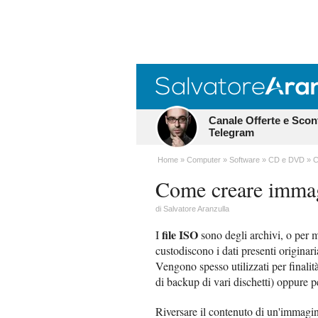
Canale Offerte e Scon
Telegram
Home
Computer
Software
CD e DVD
C
Come creare imma
di
Salvatore Aranzulla
file ISO
I
sono degli archivi, o per m
custodiscono i dati presenti origin
Vengono spesso utilizzati per finalit
di backup di vari dischetti) oppure p
Riversare il contenuto di un'immagi