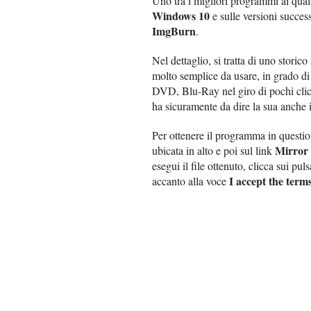
Uno tra i migliori programmi ai quali 
Windows 10
e sulle versioni succes
ImgBurn
.
Nel dettaglio, si tratta di uno storic
molto semplice da usare, in grado d
DVD, Blu-Ray nel giro di pochi clic
ha sicuramente da dire la sua anche 
Per ottenere il programma in questio
Mirror
ubicata in alto e poi sul link
esegui il file ottenuto, clicca sui pul
I accept the term
accanto alla voce