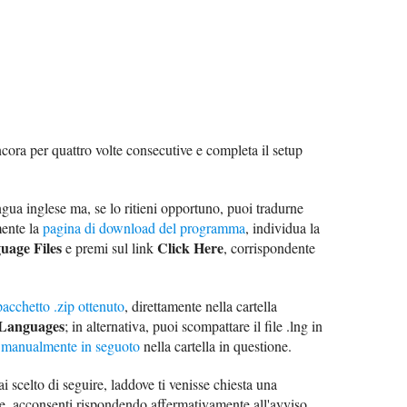
cora per quattro volte consecutive e completa il setup
gua inglese ma, se lo ritieni opportuno, puoi tradurne
mente la
pagina di download del programma
, individua la
uage Files
Click Here
e premi sul link
, corrispondente
l pacchetto .zip ottenuto
, direttamente nella cartella
\Languages
; in alternativa, puoi scompattare il file .lng in
 manualmente in seguoto
nella cartella in questione.
 scelto di seguire, laddove ti venisse chiesta una
e, acconsenti rispondendo affermativamente all'avviso