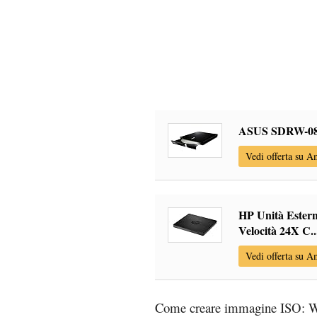
ASUS SDRW-08D
Vedi offerta su 
HP Unità Ester
Velocità 24X C..
Vedi offerta su 
Come creare immagine ISO: W