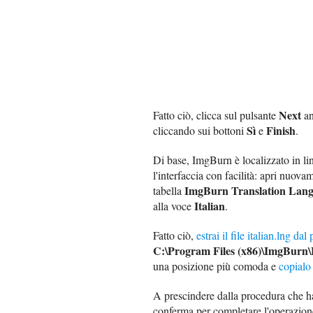
Next
Fatto ciò, clicca sul pulsante
an
Sì
Finish
cliccando sui bottoni
e
.
Di base, ImgBurn è localizzato in lin
l'interfaccia con facilità: apri nuova
ImgBurn Translation Lang
tabella
Italian
alla voce
.
Fatto ciò,
estrai il file italian.lng da
C:\Program Files (x86)\ImgBurn
una posizione più comoda e
copialo
A prescindere dalla procedura che hai
conferma per completare l'operazion