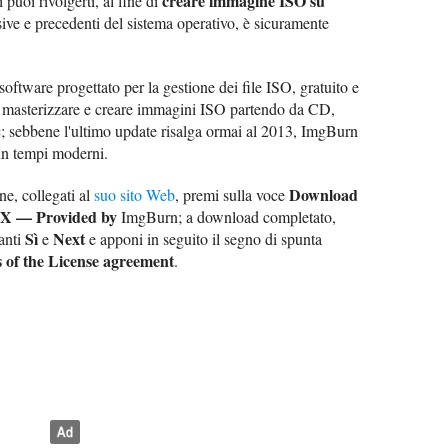
creare immagine ISO su
puoi rivolgerti, al fine di
sive e precedenti del sistema operativo, è sicuramente
o software progettato per la gestione dei file ISO, gratuito e
i masterizzare e creare immagini ISO partendo da CD,
; sebbene l'ultimo update risalga ormai al 2013, ImgBurn
in tempi moderni.
Download
ne, collegati al
suo sito Web
, premi sulla voce
 X — Provided by
ImgBurn; a download completato,
Sì
Next
santi
e
e apponi in seguito il segno di spunta
s of the License agreement
.