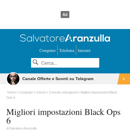
Computer
Telefonia
Internet
Canale Offerte e Sconti su Telegram
Home
Computer
Giochi
Console videogiochi
Migliori impostazioni Black
Ops 6
Migliori impostazioni Black Ops
6
di
Salvatore Aranzulla