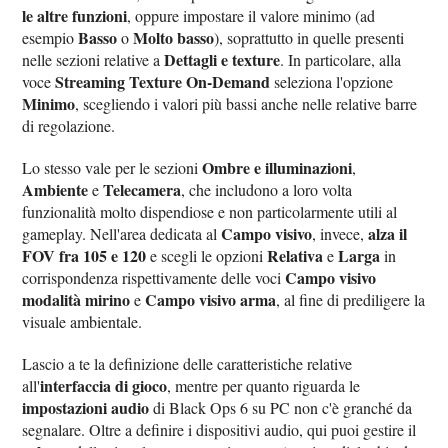
le altre funzioni
, oppure impostare il valore minimo (ad
Basso
Molto basso
esempio
o
), soprattutto in quelle presenti
Dettagli e texture
nelle sezioni relative a
. In particolare, alla
Streaming Texture On-Demand
voce
seleziona l'opzione
Minimo
, scegliendo i valori più bassi anche nelle relative barre
di regolazione.
Ombre e illuminazioni
Lo stesso vale per le sezioni
,
Ambiente
Telecamera
e
, che includono a loro volta
funzionalità molto dispendiose e non particolarmente utili al
Campo visivo
alza il
gameplay. Nell'area dedicata al
, invece,
FOV fra 105 e 120
Relativa
Larga
e scegli le opzioni
e
in
Campo visivo
corrispondenza rispettivamente delle voci
modalità mirino
Campo visivo arma
e
, al fine di prediligere la
visuale ambientale.
Lascio a te la definizione delle caratteristiche relative
interfaccia di gioco
all'
, mentre per quanto riguarda le
impostazioni audio
di Black Ops 6 su PC non c'è granché da
segnalare. Oltre a definire i dispositivi audio, qui puoi gestire il