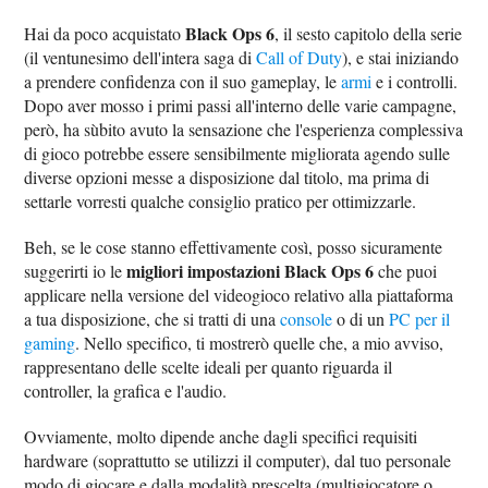
Black Ops 6
Hai da poco acquistato
, il sesto capitolo della serie
(il ventunesimo dell'intera saga di
Call of Duty
), e stai iniziando
a prendere confidenza con il suo gameplay, le
armi
e i controlli.
Dopo aver mosso i primi passi all'interno delle varie campagne,
però, ha sùbito avuto la sensazione che l'esperienza complessiva
di gioco potrebbe essere sensibilmente migliorata agendo sulle
diverse opzioni messe a disposizione dal titolo, ma prima di
settarle vorresti qualche consiglio pratico per ottimizzarle.
Beh, se le cose stanno effettivamente così, posso sicuramente
migliori impostazioni Black Ops 6
suggerirti io le
che puoi
applicare nella versione del videogioco relativo alla piattaforma
a tua disposizione, che si tratti di una
console
o di un
PC per il
gaming
. Nello specifico, ti mostrerò quelle che, a mio avviso,
rappresentano delle scelte ideali per quanto riguarda il
controller, la grafica e l'audio.
Ovviamente, molto dipende anche dagli specifici requisiti
hardware (soprattutto se utilizzi il computer), dal tuo personale
modo di giocare e dalla modalità prescelta (multigiocatore o