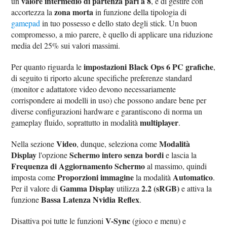
valore intermedio di partenza pari a 8
un
, e di gestire con
zona morta
accortezza la
in funzione della tipologia di
gamepad
in tuo possesso e dello stato degli stick. Un buon
compromesso, a mio parere, è quello di applicare una riduzione
media del 25% sui valori massimi.
impostazioni Black Ops 6 PC grafiche
Per quanto riguarda le
,
di seguito ti riporto alcune specifiche preferenze standard
(monitor e adattatore video devono necessariamente
corrispondere ai modelli in uso) che possono andare bene per
diverse configurazioni hardware e garantiscono di norma un
multiplayer
gameplay fluido, soprattutto in modalità
.
Video
Modalità
Nella sezione
, dunque, seleziona come
Display
Schermo intero senza bordi
l'opzione
e lascia la
Frequenza di Aggiornamento Schermo
al massimo, quindi
Proporzioni immagine
Automatico
imposta come
la modalità
.
Gamma Display
2.2 (sRGB)
Per il valore di
utilizza
e attiva la
Bassa Latenza Nvidia Reflex
funzione
.
V-Sync
Disattiva poi tutte le funzioni
(gioco e menu) e