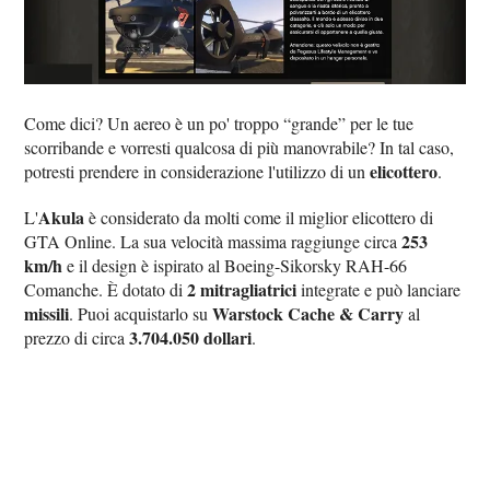
Come dici? Un aereo è un po' troppo “grande” per le tue
scorribande e vorresti qualcosa di più manovrabile? In tal caso,
elicottero
potresti prendere in considerazione l'utilizzo di un
.
Akula
L'
è considerato da molti come il miglior elicottero di
253
GTA Online. La sua velocità massima raggiunge circa
km/h
e il design è ispirato al Boeing-Sikorsky RAH-66
2 mitragliatrici
Comanche. È dotato di
integrate e può lanciare
missili
Warstock Cache & Carry
. Puoi acquistarlo su
al
3.704.050 dollari
prezzo di circa
.