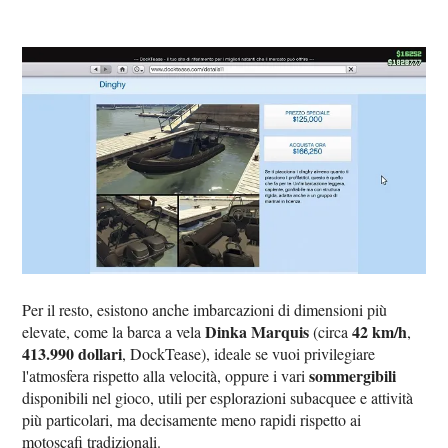
Per il resto, esistono anche imbarcazioni di dimensioni più
Dinka Marquis
42 km/h
elevate, come la barca a vela
(circa
,
413.990 dollari
, DockTease), ideale se vuoi privilegiare
sommergibili
l'atmosfera rispetto alla velocità, oppure i vari
disponibili nel gioco, utili per esplorazioni subacquee e attività
più particolari, ma decisamente meno rapidi rispetto ai
motoscafi tradizionali.