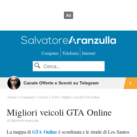
Computer
Telefonia
Internet
Canale Offerte e Sconti su Telegram
Home
Computer
Giochi
GTA
Migliori veicoli GTA Online
Migliori veicoli GTA Online
di
Salvatore Aranzulla
GTA Online
La mappa di
è sconfinata e le strade di Los Santos