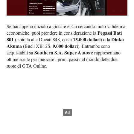
Se hai appena iniziato a giocare e stai cercando moto valide ma
Pegassi Bati
economiche, puoi prendere in considerazione la
801
15.000 dollari
Dinka
(ispirata alla Ducati 848, costa
) o la
Akuma
9.000 dollari
(Buell XB12S,
). Entrambe sono
Southern S.A. Super Autos
acquistabili su
e rappresentano
ottime scelte per muovere i primi passi nel mondo delle due
ruote di GTA Online.