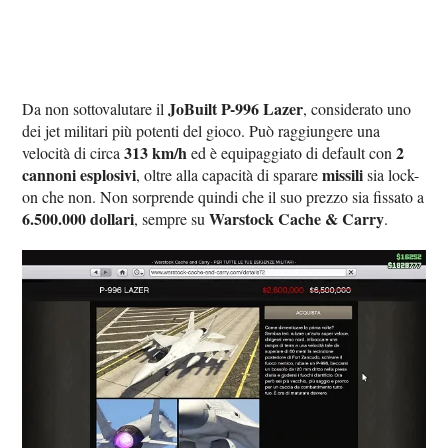
JoBuilt P-996 Lazer
Da non sottovalutare il
, considerato uno
dei jet militari più potenti del gioco. Può raggiungere una
313 km/h
2
velocità di circa
ed è equipaggiato di default con
cannoni esplosivi
missili
, oltre alla capacità di sparare
sia lock-
on che non. Non sorprende quindi che il suo prezzo sia fissato a
6.500.000 dollari
Warstock Cache & Carry
, sempre su
.