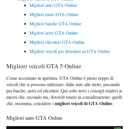
Migliori auto GTA Online
Migliori moto GTA Online
Migliori barche GTA Online
Migliori aerei GTA Online
Migliori elicotteri GTA Online
Migliori veicoli per divertirsi su GTA Online
Migliori veicoli GTA 5 Online
Come accennato in apertura, GTA Online è pieno zeppo di
veicoli che si possono utilizzare: dalle auto alle moto, passando
per barche, aerei ed elicotteri. Qui sotto trovi i consigli relativi ai
mezzi che, secondo me, dovresti tenere in considerazione: quelli
migliori veicoli di GTA Online
che, insomma, considero i
.
Migliori auto GTA Online