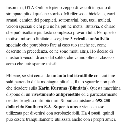
Insomma, GTA Online è pieno zeppo di veicoli in grado di
strappare più di qualche sorriso. Mi riferisco a biciclette, carri
armati, camion dei pompieri, sottomarini, bus, taxi, muletti,
veicoli speciali e chi più ne ha più ne metta. Tuttavia, è chiaro
che può risultare piuttosto complesso provarli tutti. Per questo
3 veicoli e un'attività
motivo, mi sono limitato a scegliere
speciale
che potrebbero fare al caso tuo (anche se, come
descritto in precedenza, ce ne sono molti altri). Ho deciso di
illustrarti veicoli diversi dal solito, che vanno oltre al classico
aereo che può sparare missili.
un'auto indistruttibile
Ebbene, se stai cercando
con cui fare
salti partendo dalla montagna più alta, il tuo sguardo non può
Karin Kuruma (Blindata)
che ricadere sulla
. Questa macchina
rivestimento antiproiettile
dispone di un
ed è particolarmente
698.250
resistente agli scontri più duri. Si può acquistare a
dollari
Southern S.A. Super Autos
da
e viene spesso
4 posti
utilizzata per divertirsi con acrobazie folli. Ha
, quindi
può essere tranquillamente utilizzata anche con i propri amici.