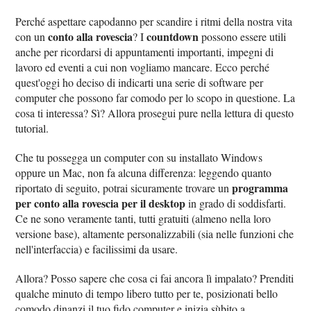
Perché aspettare capodanno per scandire i ritmi della nostra vita
conto alla rovescia
countdown
con un
? I
possono essere utili
anche per ricordarsi di appuntamenti importanti, impegni di
lavoro ed eventi a cui non vogliamo mancare. Ecco perché
quest'oggi ho deciso di indicarti una serie di software per
computer che possono far comodo per lo scopo in questione. La
cosa ti interessa? Sì? Allora prosegui pure nella lettura di questo
tutorial.
Che tu possegga un computer con su installato Windows
oppure un Mac, non fa alcuna differenza: leggendo quanto
programma
riportato di seguito, potrai sicuramente trovare un
per conto alla rovescia per il desktop
in grado di soddisfarti.
Ce ne sono veramente tanti, tutti gratuiti (almeno nella loro
versione base), altamente personalizzabili (sia nelle funzioni che
nell'interfaccia) e facilissimi da usare.
Allora? Posso sapere che cosa ci fai ancora lì impalato? Prenditi
qualche minuto di tempo libero tutto per te, posizionati bello
comodo dinanzi il tuo fido computer e inizia sùbito a