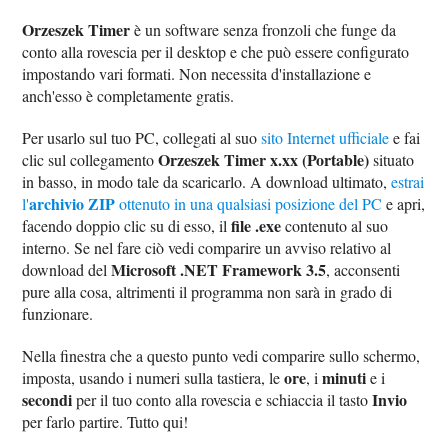
Orzeszek Timer
è un software senza fronzoli che funge da
conto alla rovescia per il desktop e che può essere configurato
impostando vari formati. Non necessita d'installazione e
anch'esso è completamente gratis.
Per usarlo sul tuo PC, collegati al suo
sito Internet ufficiale
e fai
Orzeszek Timer x.xx (Portable)
clic sul collegamento
situato
in basso, in modo tale da scaricarlo. A download ultimato,
estrai
archivio ZIP
l'
ottenuto in una qualsiasi posizione del PC
e apri,
file .exe
facendo doppio clic su di esso, il
contenuto al suo
interno. Se nel fare ciò vedi comparire un avviso relativo al
Microsoft .NET Framework 3.5
download del
, acconsenti
pure alla cosa, altrimenti il programma non sarà in grado di
funzionare.
Nella finestra che a questo punto vedi comparire sullo schermo,
ore
minuti
imposta, usando i numeri sulla tastiera, le
, i
e i
secondi
Invio
per il tuo conto alla rovescia e schiaccia il tasto
per farlo partire. Tutto qui!