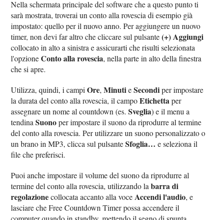
Nella schermata principale del software che a questo punto ti
sarà mostrata, troverai un conto alla rovescia di esempio già
impostato: quello per il nuovo anno. Per aggiungere un nuovo
(+) Aggiungi
timer, non devi far altro che cliccare sul pulsante
collocato in alto a sinistra e assicurarti che risulti selezionata
Conto alla rovescia
l'opzione
, nella parte in alto della finestra
che si apre.
Ore
Minuti
Secondi
Utilizza, quindi, i campi
,
e
per impostare
Etichetta
la durata del conto alla rovescia, il campo
per
Sveglia
assegnare un nome al countdown (es.
) e il menu a
Suono
tendina
per impostare il suono da riprodurre al termine
del conto alla rovescia. Per utilizzare un suono personalizzato o
Sfoglia…
un brano in MP3, clicca sul pulsante
e seleziona il
file che preferisci.
Puoi anche impostare il volume del suono da riprodurre al
barra di
termine del conto alla rovescia, utilizzando la
regolazione
Accendi l'audio
collocata accanto alla voce
, e
lasciare che Free Countdown Timer possa accendere il
computer quando in standby, mettendo il segno di spunta