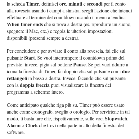
Timer
ore
minuti
secondi
la scheda
, definisci
,
e
per il conto
alla rovescia usando i campi a sinistra, scegli l'azione che intendi
effettuare al termine del countdown usando il menu a tendina
When timer ends
che si trova a destra (es. riprodurre un suono,
spegnere il Mac, etc.) e regola le ulteriori impostazioni
disponibili (presenti sempre a destra).
Per concludere e per avviare il conto alla rovescia, fai clic sul
Start
pulsante
. Se vuoi interrompere il countdown prima del
Pause
previsto, invece, pigia sul bottone
. Se poi vuoi ridurre a
due
icona la finestra di Timer, fai doppio clic sul pulsante con i
rettangoli
in basso a destra. Invece, facendo clic sul pulsante
doppia freccia
con la
puoi visualizzare la finestra del
programma a schermo intero.
Come anticipato qualche riga più su, Timer può essere usato
anche come cronografo, sveglia o orologio. Per servirtene in tal
Stopwatch
modo, ti basta fare clic, rispettivamente, sulle voci
,
Alarm
Clock
o
che trovi nella parte in alto della finestra del
software.