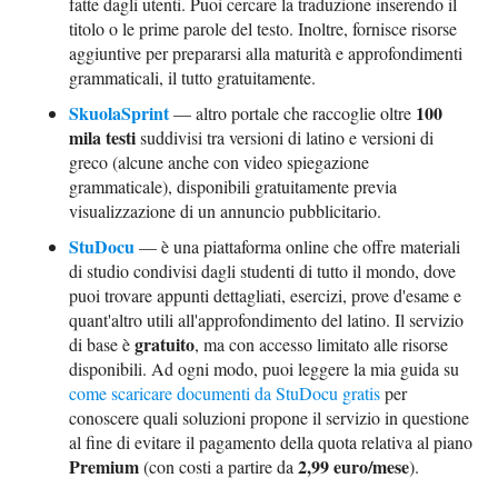
fatte dagli utenti. Puoi cercare la traduzione inserendo il
titolo o le prime parole del testo. Inoltre, fornisce risorse
aggiuntive per prepararsi alla maturità e approfondimenti
grammaticali, il tutto gratuitamente.
SkuolaSprint
100
— altro portale che raccoglie oltre
mila testi
suddivisi tra versioni di latino e versioni di
greco (alcune anche con video spiegazione
grammaticale), disponibili gratuitamente previa
visualizzazione di un annuncio pubblicitario.
StuDocu
— è una piattaforma online che offre materiali
di studio condivisi dagli studenti di tutto il mondo, dove
puoi trovare appunti dettagliati, esercizi, prove d'esame e
quant'altro utili all'approfondimento del latino. Il servizio
gratuito
di base è
, ma con accesso limitato alle risorse
disponibili. Ad ogni modo, puoi leggere la mia guida su
come scaricare documenti da StuDocu gratis
per
conoscere quali soluzioni propone il servizio in questione
al fine di evitare il pagamento della quota relativa al piano
Premium
2,99 euro/mese
(con costi a partire da
).