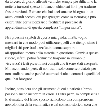
da torcere: di giorno affronti verifiche sempre più difficili, e la
notte la trascorri spesso in bianco, chino sui libri, per tradurre
frasi e versioni. È chiaro che hai decisamente bisogno di un
aiuto, quindi eccomi qui per spiegarti come la tecnologia può
esserti utile per velocizzare e facilitare il processo di
apprendimento di questa complessa “lingua morta”.
Nei prossimi capitoli di questa mia guida, infatti, voglio
mostrarti in che modo puoi utilizzare quelli che ritengo siano i
siti per tradurre latino
migliori
come supporto
all'approfondimento della materia in questione. Grazie a queste
risorse, infatti, potrai facilmente trasporre in italiano (e
viceversa) i testi presenti nei compiti che ti sono stati assegnati.
Mi raccomando, però, di non usarli solo come scorciatoie per
non studiare, anche perché otterresti risultati contrari a quelli del
quali hai bisogno!
Inoltre, considera che gli strumenti di cui ti parlerò a breve
possono anche incorrere in errori. D'altra parte, la complessità e
le sfumature del latino spesso richiedono una comprensione
approfondita della grammatica e del contesto storico, cosa che