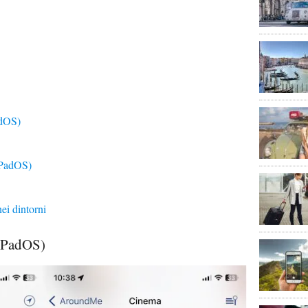
dOS)
iPadOS)
ei dintorni
iPadOS)