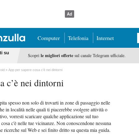
Computer
Telefonia
Internet
ti su
le migliori offerte
Scopri
sul canale Telegram ufficiale.
roid
App per sapere cosa c'è nei dintorni
a c’è nei dintorni
ita spesso non solo di trovarti in zone di passaggio nelle
 in località nelle quali ti piacerebbe svolgere attività o
tivo, vorresti scaricare qualche applicazione sul tuo
e cosa c'è nelle tue vicinanze. Non conoscendone nessuna
ne ricerche sul Web e sei finito dritto su questa mia guida.