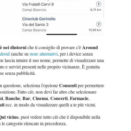
è nei dintorni
Around
che ti consiglio di provare c'è
droid
(anche su
store alternativi
, per i device senza
e lascia intuire il suo nome, permette di visualizzare una
nto e servizi presenti nelle proprio vicinanze. È gratuita
one senza pubblicità.
Consenti
in questione, seleziona l'opzione
per permettere
sizione. Fatto ciò, non devi far altro che selezionare
hi
Banche
Bar
Cinema
Concerti
Farmacie
,
,
,
,
,
,
ti
ecc. in modo da visualizzare quelli a te più vicini.
Qui vicino
, puoi vedere tutto ciò che è disponibile nella
ra le categorie elencate in precedenza.