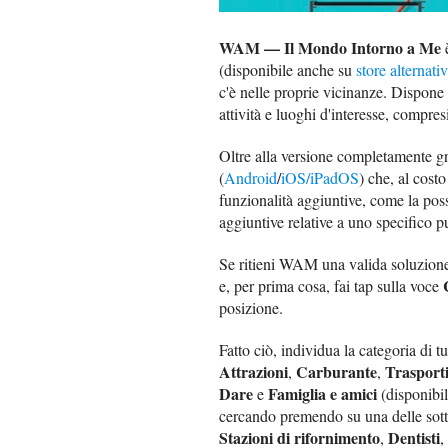
WAM — Il Mondo Intorno a Me
è
(disponibile anche su
store alternativ
c'è nelle proprie vicinanze. Dispone d
attività e luoghi d'interesse, compres
Oltre alla versione completamente g
(
Android
/
iOS/iPadOS
) che, al cost
funzionalità aggiuntive, come la possi
aggiuntive relative a uno specifico p
Se ritieni WAM una valida soluzione 
e, per prima cosa, fai tap sulla voce
posizione.
Fatto ciò, individua la categoria di t
Attrazioni
Carburante
Trasport
,
,
Dare
Famiglia e amici
e
(disponibil
cercando premendo su una delle sotto
Stazioni di rifornimento
Dentisti
,
,