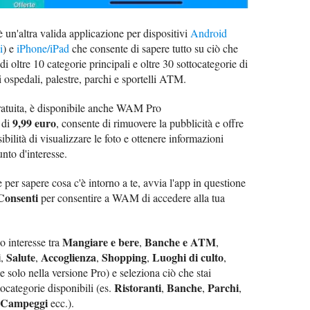
 un'altra valida applicazione per dispositivi
Android
i
) e
iPhone/iPad
che consente di sapere tutto su ciò che
i oltre 10 categorie principali e oltre 30 sottocategorie di
i ospedali, palestre, parchi e sportelli ATM.
ratuita, è disponibile anche WAM Pro
9,99 euro
o di
, consente di rimuovere la pubblicità e offre
bilità di visualizzare le foto e ottenere informazioni
unto d'interesse.
per sapere cosa c'è intorno a te, avvia l'app in questione
Consenti
per consentire a WAM di accedere alla tua
Mangiare e bere
Banche e ATM
uo interesse tra
,
,
i
Salute
Accoglienza
Shopping
Luoghi di culto
,
,
,
,
,
e solo nella versione Pro) e seleziona ciò che stai
Ristoranti
Banche
Parchi
categorie disponibili (es.
,
,
,
Campeggi
ecc.).