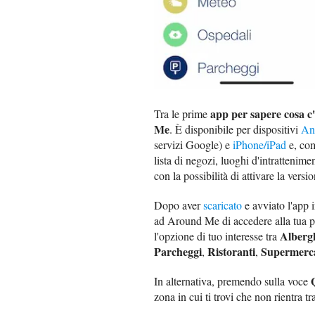
app per sapere cosa c'
Tra le prime
Me
. È disponibile per dispositivi
An
servizi Google) e
iPhone/iPad
e, com
lista di negozi, luoghi d'intrattenime
con la possibilità di attivare la versi
Dopo aver
scaricato
e avviato l'app 
ad Around Me di accedere alla tua po
Alberg
l'opzione di tuo interesse tra
Parcheggi
Ristoranti
Supermerca
,
,
In alternativa, premendo sulla voce
zona in cui ti trovi che non rientra t