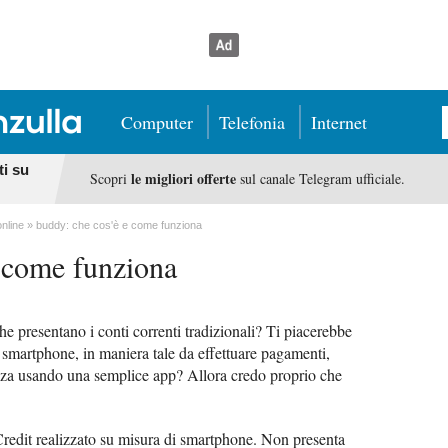
Computer
Telefonia
Internet
ti su
le migliori offerte
Scopri
sul canale Telegram ufficiale.
online
buddy: che cos'è e come funziona
 come funziona
che presentano i conti correnti tradizionali? Ti piacerebbe
smartphone, in maniera tale da effettuare pagamenti,
stenza usando una semplice app? Allora credo proprio che
iCredit realizzato su misura di smartphone. Non presenta