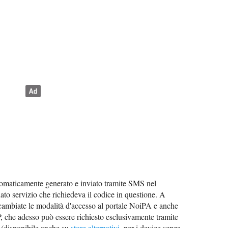
tomaticamente generato e inviato tramite SMS nel
to servizio che richiedeva il codice in questione. A
 cambiate le modalità d'accesso al portale NoiPA e anche
P, che adesso può essere richiesto esclusivamente tramite
(disponibile anche su
store alternativi
, per i device senza