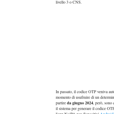
livello 3 o CNS.
In passato, il codice OTP veniva au
momento di usufruire di un determina
da giugno 2024
partire
, però, sono
il sistema per generare il codice OT
l'app NoiPA per dispositivi
Android