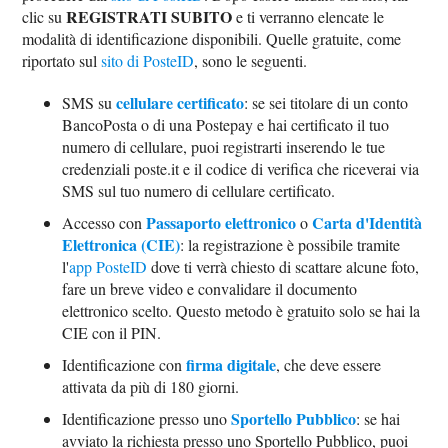
REGISTRATI SUBITO
clic su
e ti verranno elencate le
modalità di identificazione disponibili. Quelle gratuite, come
riportato sul
sito di PosteID
, sono le seguenti.
cellulare certificato
SMS su
: se sei titolare di un conto
BancoPosta o di una Postepay e hai certificato il tuo
numero di cellulare, puoi registrarti inserendo le tue
credenziali poste.it e il codice di verifica che riceverai via
SMS sul tuo numero di cellulare certificato.
Passaporto elettronico
Carta d'Identità
Accesso con
o
Elettronica (CIE)
: la registrazione è possibile tramite
l'
app PosteID
dove ti verrà chiesto di scattare alcune foto,
fare un breve video e convalidare il documento
elettronico scelto. Questo metodo è gratuito solo se hai la
CIE con il PIN.
firma digitale
Identificazione con
, che deve essere
attivata da più di 180 giorni.
Sportello Pubblico
Identificazione presso uno
: se hai
avviato la richiesta presso uno Sportello Pubblico, puoi