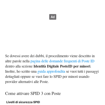
Se dovessi avere dei dubbi, il procedimento viene descritto in
altre parole nella
pagina delle domande frequenti di Poste ID
Identità Digitale PosteID per minori
dentro alla sezione
.
Inoltre, ho scritto una
guida approfondita
se vuoi tutti i passaggi
dettagliati oppure se vuoi fare lo SPID per minori usando
provider alternativi alle Poste.
Come attivare SPID 3 con Poste