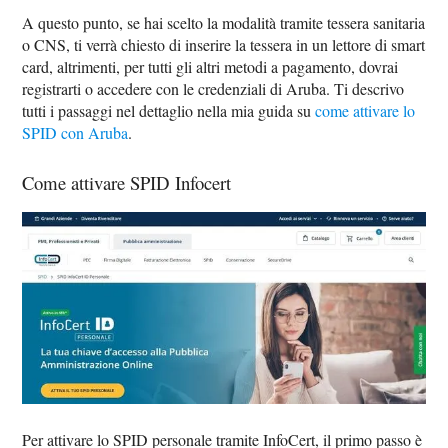
A questo punto, se hai scelto la modalità tramite tessera sanitaria
o CNS, ti verrà chiesto di inserire la tessera in un lettore di smart
card, altrimenti, per tutti gli altri metodi a pagamento, dovrai
registrarti o accedere con le credenziali di Aruba. Ti descrivo
tutti i passaggi nel dettaglio nella mia guida su
come attivare lo
SPID con Aruba
.
Come attivare SPID Infocert
Per attivare lo SPID personale tramite InfoCert, il primo passo è