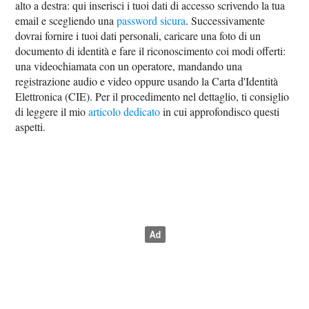
alto a destra: qui inserisci i tuoi dati di accesso scrivendo la tua
email e scegliendo una
password sicura
. Successivamente
dovrai fornire i tuoi dati personali, caricare una foto di un
documento di identità e fare il riconoscimento coi modi offerti:
una videochiamata con un operatore, mandando una
registrazione audio e video oppure usando la Carta d'Identità
Elettronica (CIE). Per il procedimento nel dettaglio, ti consiglio
di leggere il mio
articolo dedicato
in cui approfondisco questi
aspetti.