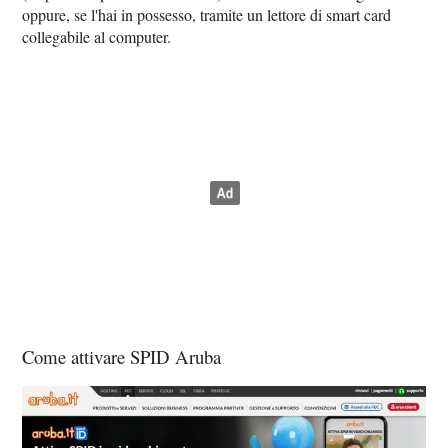
oppure, se l'hai in possesso, tramite un lettore di smart card
collegabile al computer.
Come attivare SPID Aruba