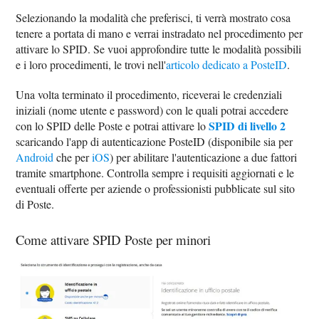
Selezionando la modalità che preferisci, ti verrà mostrato cosa
tenere a portata di mano e verrai instradato nel procedimento per
attivare lo SPID. Se vuoi approfondire tutte le modalità possibili
e i loro procedimenti, le trovi nell'
articolo dedicato a PosteID
.
Una volta terminato il procedimento, riceverai le credenziali
iniziali (nome utente e password) con le quali potrai accedere
SPID di livello 2
con lo SPID delle Poste e potrai attivare lo
scaricando l'app di autenticazione PosteID (disponibile sia per
Android
che per
iOS
) per abilitare l'autenticazione a due fattori
tramite smartphone. Controlla sempre i requisiti aggiornati e le
eventuali offerte per aziende o professionisti pubblicate sul sito
di Poste.
Come attivare SPID Poste per minori