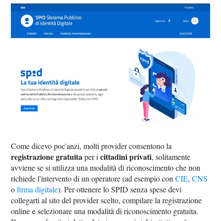
Come dicevo poc'anzi, molti provider consentono la
registrazione gratuita
cittadini privati
per i
, solitamente
avviene se si utilizza una modalità di riconoscimento che non
richiede l'intervento di un operatore (ad esempio con
CIE
,
CNS
o
firma digitale
). Per ottenere lo SPID senza spese devi
collegarti al sito del provider scelto, compilare la registrazione
online e selezionare una modalità di riconoscimento gratuita.