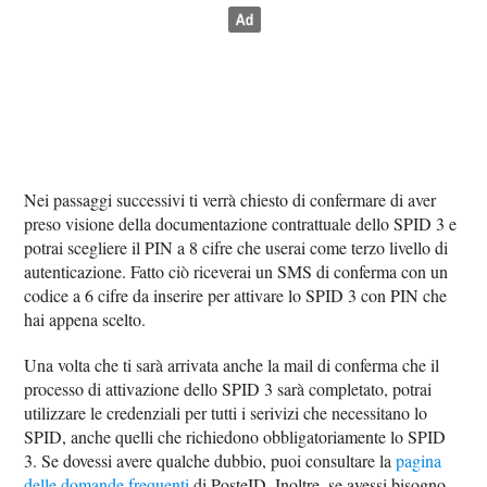
Nei passaggi successivi ti verrà chiesto di confermare di aver
preso visione della documentazione contrattuale dello SPID 3 e
potrai scegliere il PIN a 8 cifre che userai come terzo livello di
autenticazione. Fatto ciò riceverai un SMS di conferma con un
codice a 6 cifre da inserire per attivare lo SPID 3 con PIN che
hai appena scelto.
Una volta che ti sarà arrivata anche la mail di conferma che il
processo di attivazione dello SPID 3 sarà completato, potrai
utilizzare le credenziali per tutti i serivizi che necessitano lo
SPID, anche quelli che richiedono obbligatoriamente lo SPID
3. Se dovessi avere qualche dubbio, puoi consultare la
pagina
delle domande frequenti
di PosteID. Inoltre, se avessi bisogno