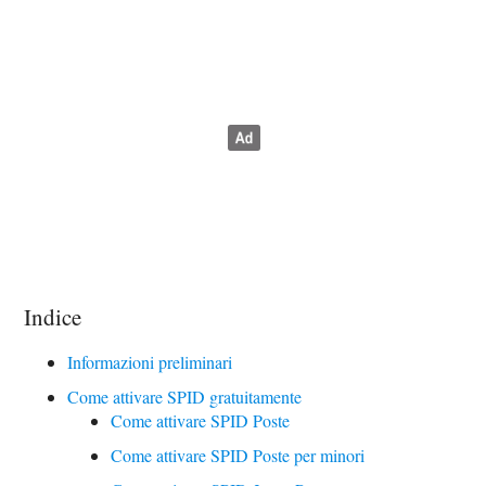
Indice
Informazioni preliminari
Come attivare SPID gratuitamente
Come attivare SPID Poste
Come attivare SPID Poste per minori