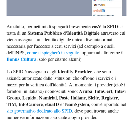
cos'è lo SPID
Anzitutto, permettimi di spiegarti brevemente
: si
Sistema Pubblico d'Identità Digitale
tratta di un
attraverso cui
viene assegnata un'identità digitale unica, divenuta ormai
necessaria per l'accesso a certi servizi (ad esempio a quelli
dell'INPS,
come ti spiegherò in seguito
, oppure ad altri come il
Bonus Cultura
, solo per citarne alcuni).
Identity Provider
Lo SPID è assegnato dagli
, che sono
aziende autorizzate dalle istituzioni che offrono i servizi e i
mezzi per la verifica dell'identità. Al momento, i provider (cioè i
Aruba
InfoCert
Intesi
fornitori, in italiano) riconosciuti sono:
,
,
Group
Lepida
Namirial
Poste Italiane
Sielte
Register
,
,
,
,
,
,
TIM
InfoCamere
etnaID
TeamSystem
,
,
e
, com'è riportato nel
sito governativo dedicato allo SPID
, dove puoi trovare anche
numerose informazioni associate a ogni provider.