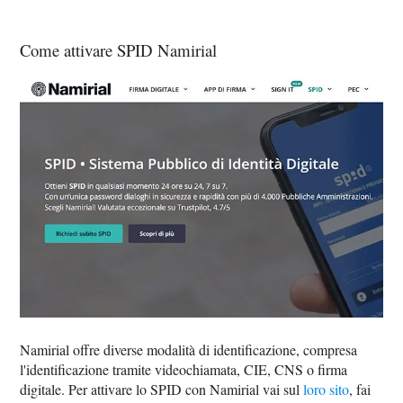
Come attivare SPID Namirial
Namirial offre diverse modalità di identificazione, compresa
l'identificazione tramite videochiamata, CIE, CNS o firma
digitale. Per attivare lo SPID con Namirial vai sul
loro sito
, fai