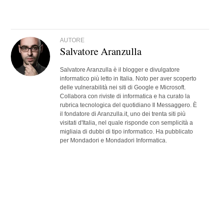
AUTORE
Salvatore Aranzulla
Salvatore Aranzulla è il blogger e divulgatore
informatico più letto in Italia. Noto per aver scoperto
delle vulnerabilità nei siti di Google e Microsoft.
Collabora con riviste di informatica e ha curato la
rubrica tecnologica del quotidiano Il Messaggero. È
il fondatore di Aranzulla.it, uno dei trenta siti più
visitati d'Italia, nel quale risponde con semplicità a
migliaia di dubbi di tipo informatico. Ha pubblicato
per Mondadori e Mondadori Informatica.