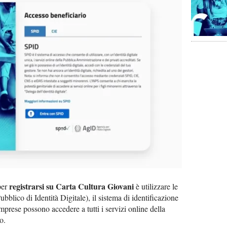
registrarsi su Carta Cultura Giovani
per
è utilizzare le
bblico di Identità Digitale), il sistema di identificazione
 imprese possono accedere a tutti i servizi online della
o.