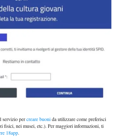
il servizio per
creare buoni
da utilizzare come preferisci
zi fisici, nei musei, etc.). Per maggiori informazioni, ti
ere 18app
.