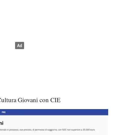
Cultura Giovani con CIE