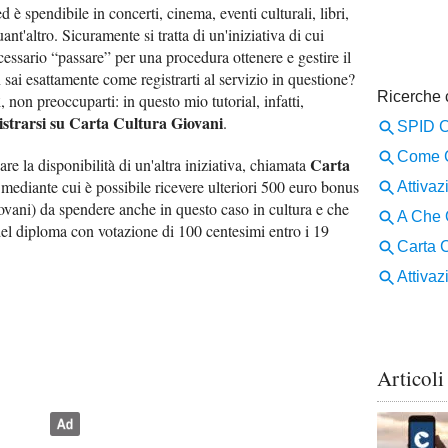
d è spendibile in concerti, cinema, eventi culturali, libri,
nt'altro. Sicuramente si tratta di un'iniziativa di cui
ecessario “passare” per una procedura ottenere e gestire il
ai esattamente come registrarti al servizio in questione?
 non preoccuparti: in questo mio tutorial, infatti,
istrarsi su Carta Cultura Giovani
.
Carta
are la disponibilità di un'altra iniziativa, chiamata
, mediante cui è possibile ricevere ulteriori 500 euro bonus
iovani) da spendere anche in questo caso in cultura e che
 del diploma con votazione di 100 centesimi entro i 19
Articoli