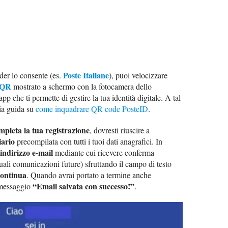
Poste Italiane
vider lo consente (es.
), puoi velocizzare
 QR
mostrato a schermo con la fotocamera dello
pp che ti permette di gestire la tua identità digitale. A tal
mia guida su
come inquadrare QR code PosteID
.
pleta la tua registrazione
, dovresti riuscire a
iario
precompilata con tutti i tuoi dati anagrafici. In
indirizzo e-mail
mediante cui ricevere conferma
uali comunicazioni future) sfruttando il campo di testo
ontinua
. Quando avrai portato a termine anche
“Email salvata con successo!”
l messaggio
.