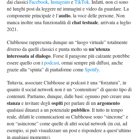
dai classici
Facebook
,
Instagram
e
TikTok
. Infatti, non ci sono
né lunghi post da leggere né immagini e video da guardare. La
audio
componente principale è l’
, la voce delle persone. Non
chat testuale
manca inoltre una funzionalità di
, arrivata a luglio
2021.
Clubhouse rappresenta dunque un “luogo virtuale” totalmente
un’utenza
diverso da quelli classici e punta molto su
interessata al dialogo
. Forse il paragone più calzante potrebbe
essere quello con i
podcast
, ormai sempre più diffusi, anche
grazie alla “spinta” di piattaforme come
Spotify
.
Tuttavia, associare Clubhouse ai podcast è una “forzatura”, in
quanto il social network non è un “contenitore” di questo tipo di
contenuti. Partiamo, dunque, dalle basi: ognuno può creare una
stanza
ospiti
argomento
e invitare degli
per parlare di un
pubblico
qualsiasi dinanzi a un potenziale
. Il tutto in tempo
reale, difatti le comunicazioni su Clubhouse sono “sincrone” e
non “asincrone” come quelle di altri social network (in cui, ad
esempio, si può visualizzare un post e rispondere a quest’ultimo
in qualsiasi momento).