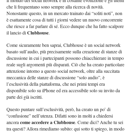
Il mondo dei social network è in costante evoluzione e gli utenti
che li frequentano sono sempre alla ricerca di novità.
Nonostante questo, in un mercato trainato dai “soliti noti”, non
è esattamente cosa di tutti i giorni vedere un nuovo concorrente
che riesce a far parlare di sé. Ecco dunque che ha fatto scalpore
Clubhouse
il lancio di
.
Come sicuramente ben saprai, Clubhouse è un social network
basato sull’audio, più precisamente sulla creazione di stanze di
discussione in cui i partecipanti possono chiacchierare in tempo
reale sugli argomenti più disparati. Ciò che ha creato particolare
attenzione intorno a questo social network, oltre alla succitata
meccanica delle stanze di discussione “solo audio”, è
l’esclusività della piattaforma, che nei primi tempi era
disponibile solo su iPhone ed era accessibile solo su invito da
parte dei già iscritti.
Questo puntare sull’esclusività, però, ha creato un po’ di
“confusione” nell’utenza. Difatti sono in molti a chiedersi
come accedere a Clubhouse
ancora
. Come dici? Anche tu sei
tra questi? Allora rimediamo subito: qui sotto ti spiego, in modo