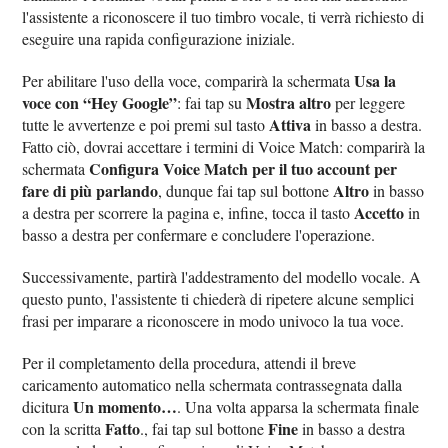
l'assistente a riconoscere il tuo timbro vocale, ti verrà richiesto di
eseguire una rapida configurazione iniziale.
Usa la
Per abilitare l'uso della voce, comparirà la schermata
voce con “Hey Google”
Mostra altro
: fai tap su
per leggere
Attiva
tutte le avvertenze e poi premi sul tasto
in basso a destra.
Fatto ciò, dovrai accettare i termini di Voice Match: comparirà la
Configura Voice Match per il tuo account per
schermata
fare di più parlando
Altro
, dunque fai tap sul bottone
in basso
Accetto
a destra per scorrere la pagina e, infine, tocca il tasto
in
basso a destra per confermare e concludere l'operazione.
Successivamente, partirà l'addestramento del modello vocale. A
questo punto, l'assistente ti chiederà di ripetere alcune semplici
frasi per imparare a riconoscere in modo univoco la tua voce.
Per il completamento della procedura, attendi il breve
caricamento automatico nella schermata contrassegnata dalla
Un momento…
dicitura
. Una volta apparsa la schermata finale
Fatto
Fine
con la scritta
., fai tap sul bottone
in basso a destra