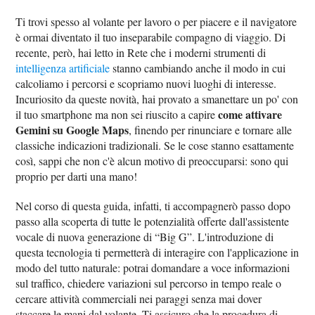
Ti trovi spesso al volante per lavoro o per piacere e il navigatore
è ormai diventato il tuo inseparabile compagno di viaggio. Di
recente, però, hai letto in Rete che i moderni strumenti di
intelligenza artificiale
stanno cambiando anche il modo in cui
calcoliamo i percorsi e scopriamo nuovi luoghi di interesse.
Incuriosito da queste novità, hai provato a smanettare un po' con
come attivare
il tuo smartphone ma non sei riuscito a capire
Gemini su Google Maps
, finendo per rinunciare e tornare alle
classiche indicazioni tradizionali. Se le cose stanno esattamente
così, sappi che non c'è alcun motivo di preoccuparsi: sono qui
proprio per darti una mano!
Nel corso di questa guida, infatti, ti accompagnerò passo dopo
passo alla scoperta di tutte le potenzialità offerte dall'assistente
vocale di nuova generazione di “Big G”. L'introduzione di
questa tecnologia ti permetterà di interagire con l'applicazione in
modo del tutto naturale: potrai domandare a voce informazioni
sul traffico, chiedere variazioni sul percorso in tempo reale o
cercare attività commerciali nei paraggi senza mai dover
staccare le mani dal volante. Ti assicuro che la procedura di