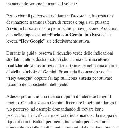
mantenendo sempre le mani sul volante.
Per avviare il percorso e richiamare l'assistente, imposta una
destinazione tramite la barra di ricerca e pigia sul pulsante
Avvia
in basso a sinistra per iniziare la navigazione. Assicurati
“Parla con Gemini in vivavoce
che nelle impostazioni
” la
Hey Google”
levetta “
sia effettivamente attiva.
Durante la guida, osserva il riquadro verde delle indicazioni
microfono
stradali in alto a destra: noterai che l'icona del
tradizionale
si trasformerà automaticamente nell'icona a forma
stella
di
, simbolo di Gemini. Pronuncia il comando vocale
“Hey Google”
stella
oppure fai tap sull'icona a
per attivare
l'ascolto dell'assistente intelligente.
Adesso potrai fare una ricerca di punti di interesse lungo il
tragitto. Chiedi a voce a Gemini di cercare luoghi utili lungo il
tuo percorso, ad esempio domandando di trovare bar e
pasticcerie. L'interfaccia mostrerà direttamente sulla mappa dei
riquadri con i risultati pertinenti, indicando per ciascuno il
punteggio in stelle degli utenti e i minuti di deviazione previsti