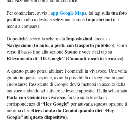
navigazione e ai comandi in vivavoce.
app Google Maps
tua foto
Per cominciare, avvia l'
, fai tap sulla
profilo
Impostazioni
in alto a destra e seleziona la voce
dal
menu a comparsa.
Impostazioni
Dopodiché, scorri la schermata
, tocca su
Navigazione (In auto, a piedi, con trasporto pubblico)
, scorri
Suono e voce
verso il basso fino alla sezione
e fai tap su
Rilevamento di “Ok Google” (Comandi vocali in vivavoce)
.
A questo punto potrai abilitare i comandi in vivavoce. Una volta
giunto in questa sezione, avrai la possibilità di scegliere in quali
circostanze l'assistente di Google dovrà mettersi in ascolto della
tua voce andando ad attivare le levette apposite. Dalla schermata
Parla con Gemini in vivavoce
, fai tap sulla levetta in
“Hey Google”
corrispondenza di
per attivarla (questa opzione ti
Ricevi aiuto da Gemini quando dici “Hey
informa che:
Google” su questo dispositivo
).