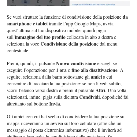
da
Se vuoi sfruttare la funzione di condivisione della posizione
smartphone e tablet
tramite l’app Google Maps, avvia
quest’ultima sul tuo dispositivo mobile, quindi pigia
immagine del tuo profilo
sull’
collocata in alto a destra e
Condivisione della posizione
seleziona la voce
dal menu
contestuale.
Nuova condivisione
Premi, quindi, il pulsante
e scegli se
1 ora
fino alla disattivazione
eseguire l’operazione per
o
. A
amici
seguire, seleziona dalla barra sottostante gli
a cui
consentire di tracciare la tua posizione: se non li vedi subito,
Altri
scorri l’elenco verso destra e premi il pulsante
. Una volta
Condividi
selezionati, infine, pigia sulla dicitura
, dopodiché fai
Invia
altrettanto sul bottone
.
Gli amici con cui hai scelto di condividere la tua posizione su
avviso
mappa riceveranno un
sul loro cellulare (oltre che un
messaggio di posta elettronica informativo) che li inviterà ad
abilitare a loro volta la condivisione della posizione. Se