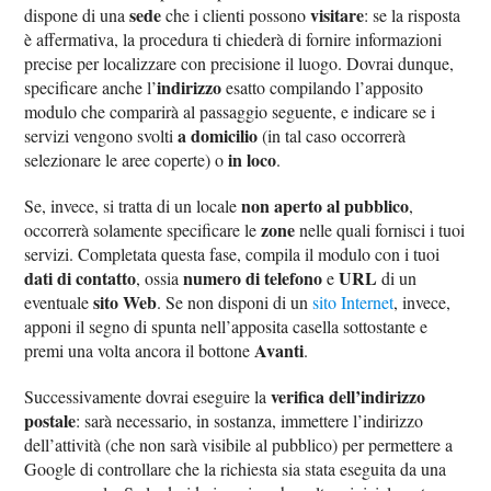
sede
visitare
dispone di una
che i clienti possono
: se la risposta
è affermativa, la procedura ti chiederà di fornire informazioni
precise per localizzare con precisione il luogo. Dovrai dunque,
indirizzo
specificare anche l’
esatto compilando l’apposito
modulo che comparirà al passaggio seguente, e indicare se i
a domicilio
servizi vengono svolti
(in tal caso occorrerà
in loco
selezionare le aree coperte) o
.
non aperto al pubblico
Se, invece, si tratta di un locale
,
zone
occorrerà solamente specificare le
nelle quali fornisci i tuoi
servizi. Completata questa fase, compila il modulo con i tuoi
dati di contatto
numero di telefono
URL
, ossia
e
di un
sito Web
eventuale
. Se non disponi di un
sito Internet
, invece,
apponi il segno di spunta nell’apposita casella sottostante e
Avanti
premi una volta ancora il bottone
.
verifica dell’indirizzo
Successivamente dovrai eseguire la
postale
: sarà necessario, in sostanza, immettere l’indirizzo
dell’attività (che non sarà visibile al pubblico) per permettere a
Google di controllare che la richiesta sia stata eseguita da una