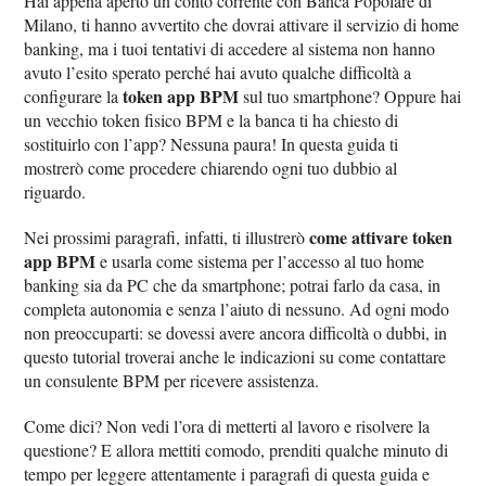
Hai appena aperto un conto corrente con Banca Popolare di
Milano, ti hanno avvertito che dovrai attivare il servizio di home
banking, ma i tuoi tentativi di accedere al sistema non hanno
avuto l’esito sperato perché hai avuto qualche difficoltà a
token app BPM
configurare la
sul tuo smartphone? Oppure hai
un vecchio token fisico BPM e la banca ti ha chiesto di
sostituirlo con l’app? Nessuna paura! In questa guida ti
mostrerò come procedere chiarendo ogni tuo dubbio al
riguardo.
come attivare token
Nei prossimi paragrafi, infatti, ti illustrerò
app BPM
e usarla come sistema per l’accesso al tuo home
banking sia da PC che da smartphone; potrai farlo da casa, in
completa autonomia e senza l’aiuto di nessuno. Ad ogni modo
non preoccuparti: se dovessi avere ancora difficoltà o dubbi, in
questo tutorial troverai anche le indicazioni su come contattare
un consulente BPM per ricevere assistenza.
Come dici? Non vedi l’ora di metterti al lavoro e risolvere la
questione? E allora mettiti comodo, prenditi qualche minuto di
tempo per leggere attentamente i paragrafi di questa guida e