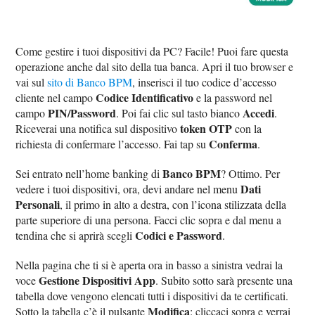
Come gestire i tuoi dispositivi da PC? Facile! Puoi fare questa
operazione anche dal sito della tua banca. Apri il tuo browser e
vai sul
sito di Banco BPM
, inserisci il tuo codice d’accesso
Codice Identificativo
cliente nel campo
e la password nel
PIN/Password
Accedi
campo
. Poi fai clic sul tasto bianco
.
token OTP
Riceverai una notifica sul dispositivo
con la
Conferma
richiesta di confermare l’accesso. Fai tap su
.
Banco BPM
Sei entrato nell’home banking di
? Ottimo. Per
Dati
vedere i tuoi dispositivi, ora, devi andare nel menu
Personali
, il primo in alto a destra, con l’icona stilizzata della
parte superiore di una persona. Facci clic sopra e dal menu a
Codici e Password
tendina che si aprirà scegli
.
Nella pagina che ti si è aperta ora in basso a sinistra vedrai la
Gestione Dispositivi App
voce
. Subito sotto sarà presente una
tabella dove vengono elencati tutti i dispositivi da te certificati.
Modifica
Sotto la tabella c’è il pulsante
: cliccaci sopra e verrai