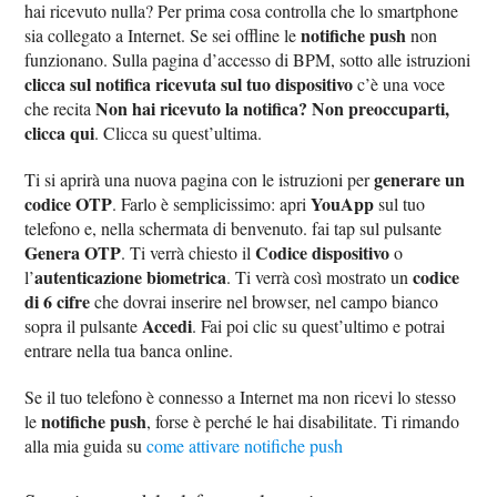
hai ricevuto nulla? Per prima cosa controlla che lo smartphone
notifiche push
sia collegato a Internet. Se sei offline le
non
funzionano. Sulla pagina d’accesso di BPM, sotto alle istruzioni
clicca sul notifica ricevuta sul tuo dispositivo
c’è una voce
Non hai ricevuto la notifica? Non preoccuparti,
che recita
clicca qui
. Clicca su quest’ultima.
generare un
Ti si aprirà una nuova pagina con le istruzioni per
codice OTP
YouApp
. Farlo è semplicissimo: apri
sul tuo
telefono e, nella schermata di benvenuto. fai tap sul pulsante
Genera OTP
Codice dispositivo
. Ti verrà chiesto il
o
autenticazione biometrica
codice
l’
. Ti verrà così mostrato un
di 6 cifre
che dovrai inserire nel browser, nel campo bianco
Accedi
sopra il pulsante
. Fai poi clic su quest’ultimo e potrai
entrare nella tua banca online.
Se il tuo telefono è connesso a Internet ma non ricevi lo stesso
notifiche push
le
, forse è perché le hai disabilitate. Ti rimando
alla mia guida su
come attivare notifiche push