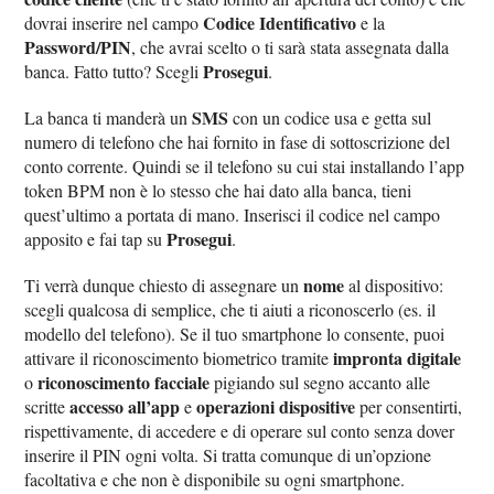
Codice Identificativo
dovrai inserire nel campo
e la
Password/PIN
, che avrai scelto o ti sarà stata assegnata dalla
Prosegui
banca. Fatto tutto? Scegli
.
SMS
La banca ti manderà un
con un codice usa e getta sul
numero di telefono che hai fornito in fase di sottoscrizione del
conto corrente. Quindi se il telefono su cui stai installando l’app
token BPM non è lo stesso che hai dato alla banca, tieni
quest’ultimo a portata di mano. Inserisci il codice nel campo
Prosegui
apposito e fai tap su
.
nome
Ti verrà dunque chiesto di assegnare un
al dispositivo:
scegli qualcosa di semplice, che ti aiuti a riconoscerlo (es. il
modello del telefono). Se il tuo smartphone lo consente, puoi
impronta digitale
attivare il riconoscimento biometrico tramite
riconoscimento facciale
o
pigiando sul segno accanto alle
accesso all’app
operazioni dispositive
scritte
e
per consentirti,
rispettivamente, di accedere e di operare sul conto senza dover
inserire il PIN ogni volta. Si tratta comunque di un’opzione
facoltativa e che non è disponibile su ogni smartphone.