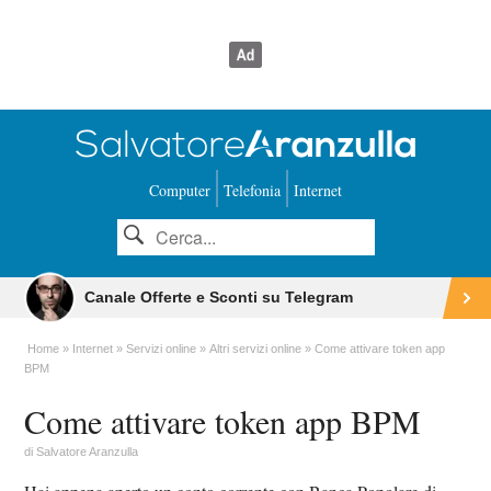
Computer
Telefonia
Internet
Canale Offerte e Sconti su Telegram
Home
Internet
Servizi online
Altri servizi online
Come attivare token app
BPM
Come attivare token app BPM
di
Salvatore Aranzulla