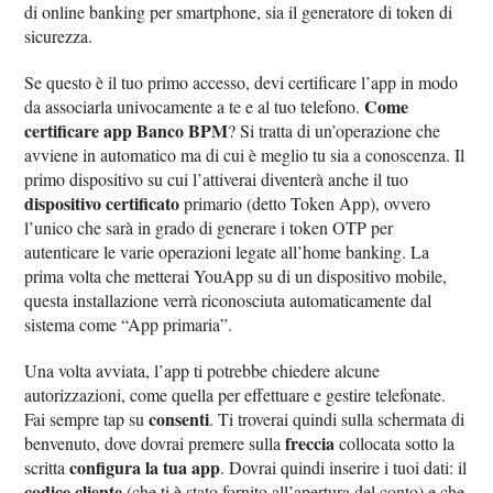
di online banking per smartphone, sia il generatore di token di
sicurezza.
Se questo è il tuo primo accesso, devi certificare l’app in modo
Come
da associarla univocamente a te e al tuo telefono.
certificare app Banco BPM
? Si tratta di un’operazione che
avviene in automatico ma di cui è meglio tu sia a conoscenza. Il
primo dispositivo su cui l’attiverai diventerà anche il tuo
dispositivo certificato
primario (detto Token App), ovvero
l’unico che sarà in grado di generare i token OTP per
autenticare le varie operazioni legate all’home banking. La
prima volta che metterai YouApp su di un dispositivo mobile,
questa installazione verrà riconosciuta automaticamente dal
sistema come “App primaria”.
Una volta avviata, l’app ti potrebbe chiedere alcune
autorizzazioni, come quella per effettuare e gestire telefonate.
consenti
Fai sempre tap su
. Ti troverai quindi sulla schermata di
freccia
benvenuto, dove dovrai premere sulla
collocata sotto la
configura la tua app
scritta
. Dovrai quindi inserire i tuoi dati: il
codice cliente
(che ti è stato fornito all’apertura del conto) e che