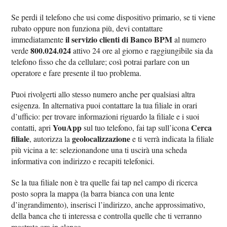
Se perdi il telefono che usi come dispositivo primario, se ti viene
rubato oppure non funziona più, devi contattare
il servizio clienti di Banco BPM
immediatamente
al numero
800.024.024
verde
attivo 24 ore al giorno e raggiungibile sia da
telefono fisso che da cellulare; così potrai parlare con un
operatore e fare presente il tuo problema.
Puoi rivolgerti allo stesso numero anche per qualsiasi altra
esigenza. In alternativa puoi contattare la tua filiale in orari
d’ufficio: per trovare informazioni riguardo la filiale e i suoi
YouApp
Cerca
contatti, apri
sul tuo telefono, fai tap sull’icona
filiale
geolocalizzazione
, autorizza la
e ti verrà indicata la filiale
più vicina a te: selezionandone una ti uscirà una scheda
informativa con indirizzo e recapiti telefonici.
Se la tua filiale non è tra quelle fai tap nel campo di ricerca
posto sopra la mappa (la barra bianca con una lente
d’ingrandimento), inserisci l’indirizzo, anche approssimativo,
della banca che ti interessa e controlla quelle che ti verranno
mostrate ora in elenco.