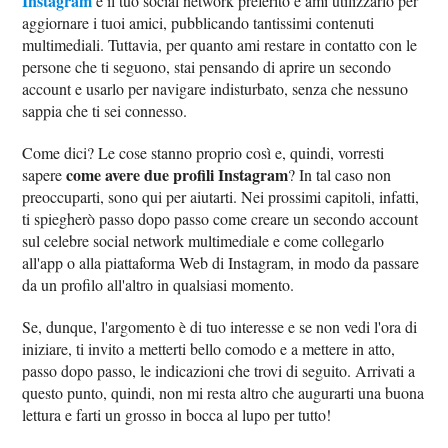
Instagram
è il tuo social network preferito e ami utilizzarlo per
aggiornare i tuoi amici, pubblicando tantissimi contenuti
multimediali. Tuttavia, per quanto ami restare in contatto con le
persone che ti seguono, stai pensando di aprire un secondo
account e usarlo per navigare indisturbato, senza che nessuno
sappia che ti sei connesso.
Come dici? Le cose stanno proprio così e, quindi, vorresti
come avere due profili Instagram
sapere
? In tal caso non
preoccuparti, sono qui per aiutarti. Nei prossimi capitoli, infatti,
ti spiegherò passo dopo passo come creare un secondo account
sul celebre social network multimediale e come collegarlo
all'app o alla piattaforma Web di Instagram, in modo da passare
da un profilo all'altro in qualsiasi momento.
Se, dunque, l'argomento è di tuo interesse e se non vedi l'ora di
iniziare, ti invito a metterti bello comodo e a mettere in atto,
passo dopo passo, le indicazioni che trovi di seguito. Arrivati a
questo punto, quindi, non mi resta altro che augurarti una buona
lettura e farti un grosso in bocca al lupo per tutto!