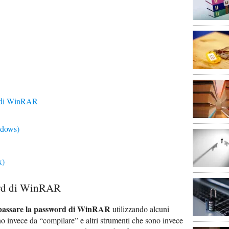
d di WinRAR
ndows)
x)
ord di WinRAR
passare la password di WinRAR
utilizzando alcuni
no invece da “compilare” e altri strumenti che sono invece