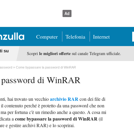
Computer
Telefonia
Internet
ti su
le migliori offerte
Scopri
sul canale Telegram ufficiale.
assword
Come bypassare la password di WinRAR
a password di WinRAR
archivio RAR
nti, hai trovato un vecchio
con dei file di
e il contenuto perché è protetto da una password che non
e, ma per fortuna c'è un rimedio anche a questo. A cosa mi
come bypassare la password di WinRAR
dicata a
(il
re e gestire archivi RAR) e lo scoprirai.