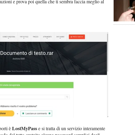
luzioni e prova poi quella che ti sembra faccia meglio al
LostMyPass
porti è
e si tratta di un servizio interamente
modo del tutto gratuito alcune password semplici degli