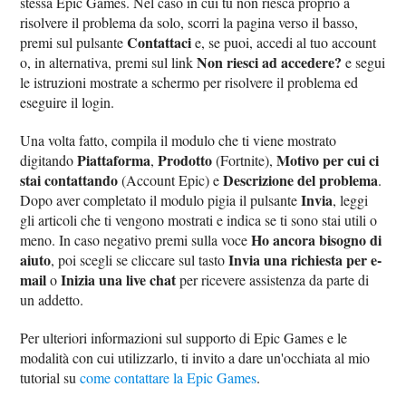
stessa Epic Games. Nel caso in cui tu non riesca proprio a
risolvere il problema da solo, scorri la pagina verso il basso,
Contattaci
premi sul pulsante
e, se puoi, accedi al tuo account
Non riesci ad accedere?
o, in alternativa, premi sul link
e segui
le istruzioni mostrate a schermo per risolvere il problema ed
eseguire il login.
Una volta fatto, compila il modulo che ti viene mostrato
Piattaforma
Prodotto
Motivo per cui ci
digitando
,
(Fortnite),
stai contattando
Descrizione del problema
(Account Epic) e
.
Invia
Dopo aver completato il modulo pigia il pulsante
, leggi
gli articoli che ti vengono mostrati e indica se ti sono stai utili o
Ho ancora bisogno di
meno. In caso negativo premi sulla voce
aiuto
Invia una richiesta per e-
, poi scegli se cliccare sul tasto
mail
Inizia una live chat
o
per ricevere assistenza da parte di
un addetto.
Per ulteriori informazioni sul supporto di Epic Games e le
modalità con cui utilizzarlo, ti invito a dare un'occhiata al mio
tutorial su
come contattare la Epic Games
.