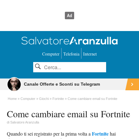
Computer
Telefonia
Internet
Canale Offerte e Sconti su Telegram
Home
Computer
Giochi
Fortnite
Come cambiare email su Fortnite
Come cambiare email su Fortnite
di
Salvatore Aranzulla
Fortnite
Quando ti sei registrato per la prima volta a
hai