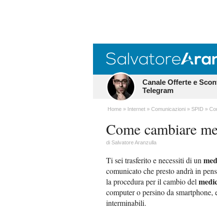
Canale Offerte e Scon
Telegram
Home
Internet
Comunicazioni
SPID
Co
Come cambiare me
di
Salvatore Aranzulla
med
Ti sei trasferito e necessiti di un
comunicato che presto andrà in pensi
medic
la procedura per il cambio del
computer o persino da smartphone, evi
interminabili.