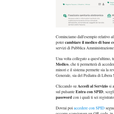
Cominciamo dall'esempio relativo al
cambiare il medico di base 
poter
servizi di Pubblica Amministrazione 
Una volta collegato a quest'ultimo, tra
Medico
, che ti permetterà di accede
minori e il sistema permette sia la
Generale, sia del Pediatra di Libera 
Accedi al Servizio
Cliccando su
si 
Entra con SPID
sul pulsante
, scegl
password
con i quali ti sei registrato
Dovrai poi
accedere con SPID
seguen
occorre scansionare un QR code, in al