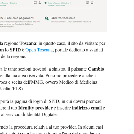
Toscana
la regione
: in questo caso, il sito da visitare per
con lo SPID
è
Open Toscana
, portale dedicato a svariati
della regione.
Cambio
 le tante sezioni troverai, a sinistra, il pulsante
re alla tua area riservata. Possono procedere anche i
 revoca e scelta dell'MMG, ovvero Medico di Medicina
Scelta (PLS).
aprirà la pagina di login di SPID, in cui dovrai premere
Identity provider
indirizzo email
iere il tuo
e inserire
e
 al servizio di Identità Digitale.
do la procedura relativa al tuo provider. In alcuni casi
tri autorizzare l'accesso tramite l'app del provider su