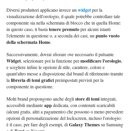
widget
Diversi produttori applicano invece un
per la
visualizzazione dell'orologio, il quale potrebbe controllare tale
componente sia nella schermata di blocco che in quella Home:
tenere premuto
in questo caso, ti basta
per alcuni istanti
punto vuoto
l'elemento in questione o, a seconda dei casi, un
della schermata Home
.
Successivamente, dovrai sfiorare ove necessario il pulsante
Widget
modificare l'orologio
, selezionare poi la funzione per
,
e scegliere infine le opzioni di stile, carattere, colore e
quant'altro messe a disposizione dal brand di riferimento tramite
libreria di temi grafici
la
preimpostati previsti per la
componente in questione.
store di temi
Molti brand propongono anche degli
integrati,
app
accessibili mediante
dedicata, con contenuti scaricabili
(alcuni gratis, altri a pagamento) che possono o meno prevedere
opzioni di personalizzazione del lockscreen, incluso l'orologio:
Galaxy Themes
è il caso, per fare degli esempi, di
su Samsung
Temi
e di
su Xiaomi.