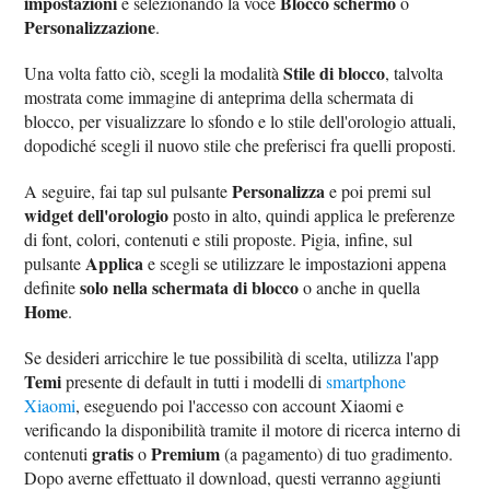
impostazioni
Blocco schermo
e selezionando la voce
o
Personalizzazione
.
Stile di blocco
Una volta fatto ciò, scegli la modalità
, talvolta
mostrata come immagine di anteprima della schermata di
blocco, per visualizzare lo sfondo e lo stile dell'orologio attuali,
dopodiché scegli il nuovo stile che preferisci fra quelli proposti.
Personalizza
A seguire, fai tap sul pulsante
e poi premi sul
widget dell'orologio
posto in alto, quindi applica le preferenze
di font, colori, contenuti e stili proposte. Pigia, infine, sul
Applica
pulsante
e scegli se utilizzare le impostazioni appena
solo nella schermata di blocco
definite
o anche in quella
Home
.
Se desideri arricchire le tue possibilità di scelta, utilizza l'app
Temi
presente di default in tutti i modelli di
smartphone
Xiaomi
, eseguendo poi l'accesso con account Xiaomi e
verificando la disponibilità tramite il motore di ricerca interno di
gratis
Premium
contenuti
o
(a pagamento) di tuo gradimento.
Dopo averne effettuato il download, questi verranno aggiunti