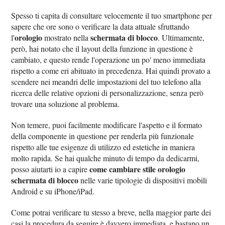
Spesso ti capita di consultare velocemente il tuo smartphone per
sapere che ore sono o verificare la data attuale sfruttando
orologio
schermata di blocco
l'
mostrato nella
. Ultimamente,
però, hai notato che il layout della funzione in questione è
cambiato, e questo rende l'operazione un po' meno immediata
rispetto a come eri abituato in precedenza. Hai quindi provato a
scendere nei meandri delle impostazioni del tuo telefono alla
ricerca delle relative opzioni di personalizzazione, senza però
trovare una soluzione al problema.
Non temere, puoi facilmente modificare l'aspetto e il formato
della componente in questione per renderla più funzionale
rispetto alle tue esigenze di utilizzo ed estetiche in maniera
molto rapida. Se hai qualche minuto di tempo da dedicarmi,
come cambiare stile orologio
posso aiutarti io a capire
schermata di blocco
nelle varie tipologie di dispositivi mobili
Android e su iPhone/iPad.
Come potrai verificare tu stesso a breve, nella maggior parte dei
casi la procedura da seguire è davvero immediata, e bastano un