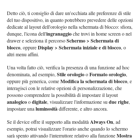
Detto ciò, ti consiglio di dare un'occhiata alle preferenze di stile
del tuo dispositivo, in quanto potrebbero prevedere delle opzioni
dedicate al layout dell'orologio nella schermata di blocco: sfiora,
ingranaggio
dunque, l'icona dell'
che trovi in home screen o nel
Schermo > Schermata di
drawer e seleziona il percorso
blocco
Display > Schermata iniziale e di blocco
, oppure
, o
altri menu affini.
Una volta fatto ciò, verifica la presenza di una funzione ad hoc
Stile orologio
Formato orologio
denominata, ad esempio,
o
,
Modifica la schermata di blocco
oppure più generica, come
, e
interagisci con le relative opzioni di personalizzazione, che
possono comprendere la possibilità di impostare il layout
analogico
digitale
due righe
o
, visualizzare l'informazione su
,
luminosità
impostare una
differente, e altro ancora.
Always On
Se il device offre il supporto alla modalità
, ad
esempio, potrai visualizzare l'orario anche quando lo schermo
Mostra
sarà spento attivando l'interruttore relativo alla funzione